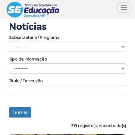
Toggl
navig
Notícias
Subsecretaria / Programa
Tipo da Informação
Título / Descrição
319 registro(s) encontrado(s)