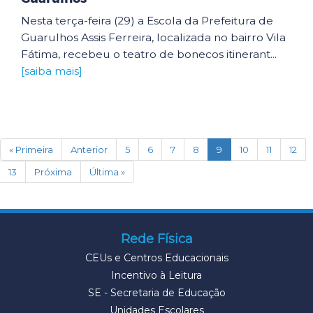
Nesta terça-feira (29) a Escola da Prefeitura de
Guarulhos Assis Ferreira, localizada no bairro Vila
Fátima, recebeu o teatro de bonecos itinerant...
[saiba mais]
(current)
« Primeira
Anterior
5
6
7
8
9
10
11
12
13
Próxima
Última »
Rede Física
CEUs e Centros Educacionais
Incentivo à Leitura
SE - Secretaria de Educação
Unidades Escolares