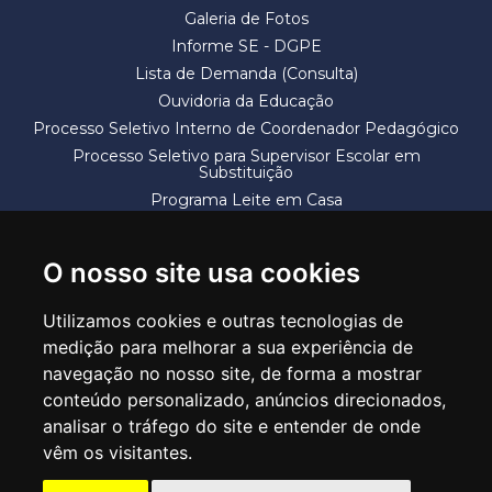
Galeria de Fotos
Informe SE - DGPE
Lista de Demanda (Consulta)
Ouvidoria da Educação
Processo Seletivo Interno de Coordenador Pedagógico
Processo Seletivo para Supervisor Escolar em
Substituição
Programa Leite em Casa
Solicitação de Vaga
Termos e Condições
O nosso site usa cookies
Utilizamos cookies e outras tecnologias de
medição para melhorar a sua experiência de
navegação no nosso site, de forma a mostrar
conteúdo personalizado, anúncios direcionados,
SECRETARIA DE EDUCAÇÃO
analisar o tráfego do site e entender de onde
Rua Claudino Barbosa, 313 - Macedo - Guarulhos/SP CEP 07113-040
vêm os visitantes.
Central de Atendimento: *55 11 2475-7300