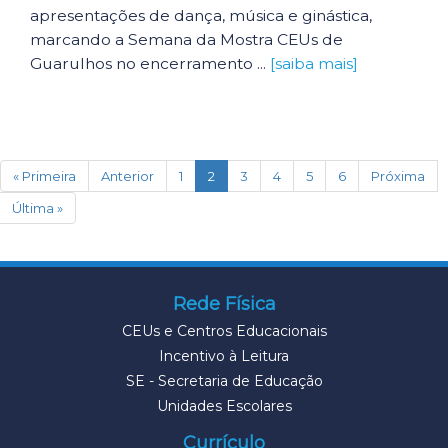
apresentações de dança, música e ginástica,
marcando a Semana da Mostra CEUs de
Guarulhos no encerramento ...
[saiba mais]
(current)
« Primeira
Anterior
1
2
3
4
5
6
Próxima
Última »
Rede Física
CEUs e Centros Educacionais
Incentivo à Leitura
SE - Secretaria de Educação
Unidades Escolares
Currículo