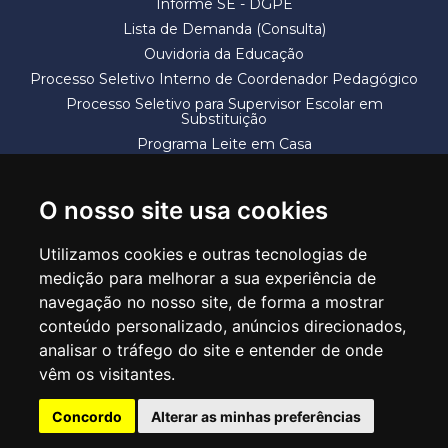
Informe SE - DGPE
Lista de Demanda (Consulta)
Ouvidoria da Educação
Processo Seletivo Interno de Coordenador Pedagógico
Processo Seletivo para Supervisor Escolar em
Substituição
Programa Leite em Casa
Solicitação de Vaga
Termos e Condições
O nosso site usa cookies
Utilizamos cookies e outras tecnologias de
medição para melhorar a sua experiência de
navegação no nosso site, de forma a mostrar
conteúdo personalizado, anúncios direcionados,
SECRETARIA DE EDUCAÇÃO
analisar o tráfego do site e entender de onde
Rua Claudino Barbosa, 313 - Macedo - Guarulhos/SP CEP 07113-040
vêm os visitantes.
Central de Atendimento: *55 11 2475-7300
Concordo
Alterar as minhas preferências
PT