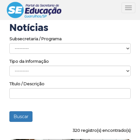
Toggl
navig
Notícias
Subsecretaria / Programa
Tipo da Informação
Título / Descrição
320 registro(s) encontrado(s)