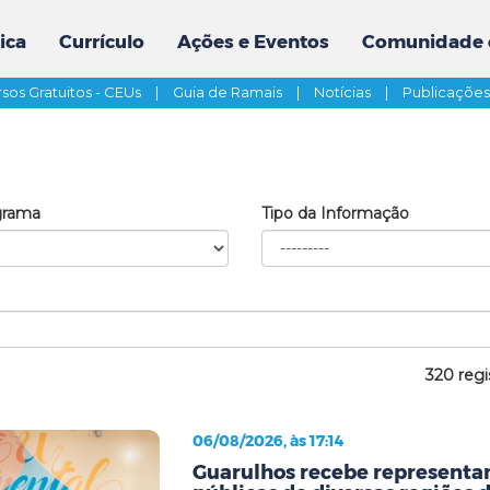
ica
Currículo
Ações e Eventos
Comunidade 
sos Gratuitos - CEUs
|
Guia de Ramais
|
Notícias
|
Publicaçõe
grama
Tipo da Informação
320 regi
06/08/2026, às 17:14
Guarulhos recebe representan