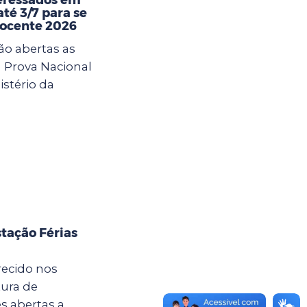
té 3/7 para se
Docente 2026
ão abertas as
a Prova Nacional
istério da
tação Férias
recido nos
tura de
s abertas a