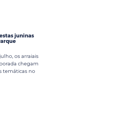
estas juninas
Parque
ulho, os arraiais
mporada chegam
s temáticas no