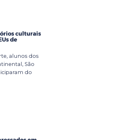
rios culturais
CEUs de
rte, alunos dos
tinental, São
ticiparam do
eressados em