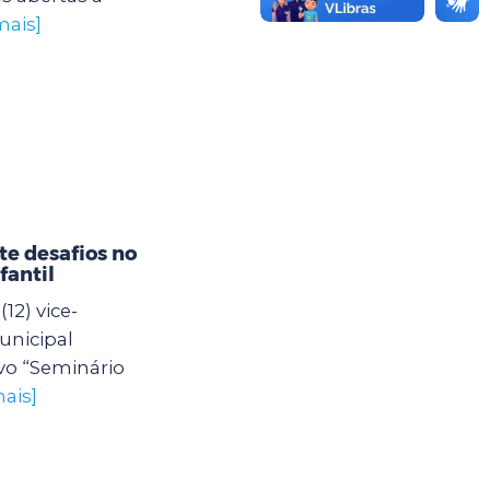
mais]
e desafios no
fantil
12) vice-
unicipal
vo “Seminário
ais]