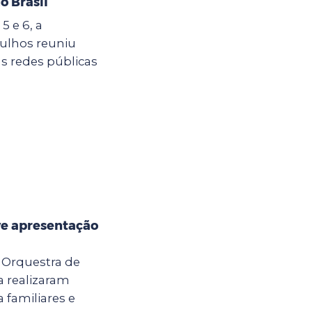
o Brasil
5 e 6, a
ulhos reuniu
s redes públicas
e apresentação
a Orquestra de
 realizaram
 familiares e