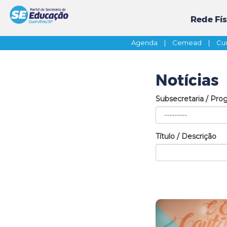
Rede Fís
Agenda
|
Cemead
|
Cur
Notícias
Subsecretaria / Pro
Título / Descrição