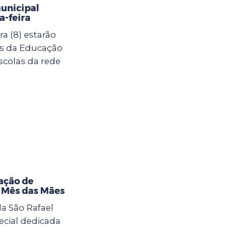
municipal
-feira
a (8) estarão
as da Educação
scolas da rede
ação de
o Mês das Mães
la São Rafael
cial dedicada