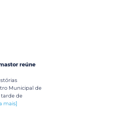
mastor reúne
stórias
ro Municipal de
tarde de
a mais]