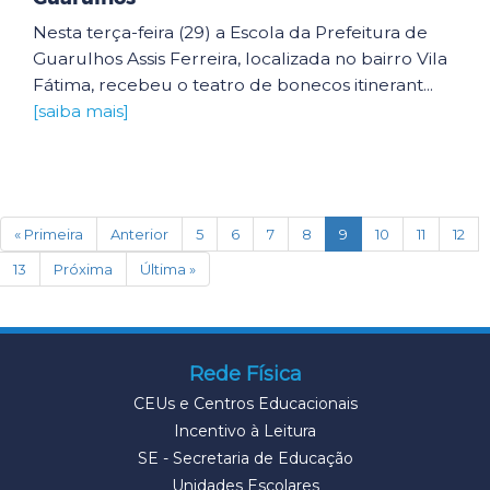
Nesta terça-feira (29) a Escola da Prefeitura de
Guarulhos Assis Ferreira, localizada no bairro Vila
Fátima, recebeu o teatro de bonecos itinerant...
[saiba mais]
(current)
« Primeira
Anterior
5
6
7
8
9
10
11
12
13
Próxima
Última »
Rede Física
CEUs e Centros Educacionais
Incentivo à Leitura
SE - Secretaria de Educação
Unidades Escolares