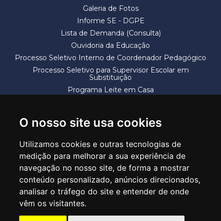
Galeria de Fotos
Informe SE - DGPE
Lista de Demanda (Consulta)
Ouvidoria da Educação
Processo Seletivo Interno de Coordenador Pedagógico
Processo Seletivo para Supervisor Escolar em
Substituição
Programa Leite em Casa
Solicitação de Vaga
Termos e Condições
O nosso site usa cookies
Utilizamos cookies e outras tecnologias de
medição para melhorar a sua experiência de
navegação no nosso site, de forma a mostrar
conteúdo personalizado, anúncios direcionados,
SECRETARIA DE EDUCAÇÃO
analisar o tráfego do site e entender de onde
Rua Claudino Barbosa, 313 - Macedo - Guarulhos/SP CEP 07113-040
vêm os visitantes.
Central de Atendimento: *55 11 2475-7300