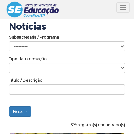
Toggl
navig
Notícias
Subsecretaria / Programa
Tipo da Informação
Título / Descrição
319 registro(s) encontrado(s)