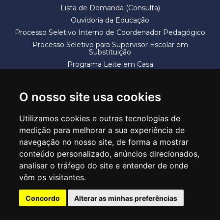
Lista de Demanda (Consulta)
Ouvidoria da Educação
Processo Seletivo Interno de Coordenador Pedagógico
Processo Seletivo para Supervisor Escolar em
Substituição
Programa Leite em Casa
Solicitação de Vaga
Termos e Condições
O nosso site usa cookies
Utilizamos cookies e outras tecnologias de
medição para melhorar a sua experiência de
navegação no nosso site, de forma a mostrar
conteúdo personalizado, anúncios direcionados,
SECRETARIA DE EDUCAÇÃO
analisar o tráfego do site e entender de onde
Rua Claudino Barbosa, 313 - Macedo - Guarulhos/SP CEP 07113-040
vêm os visitantes.
Central de Atendimento: *55 11 2475-7300
Concordo
Alterar as minhas preferências
PT