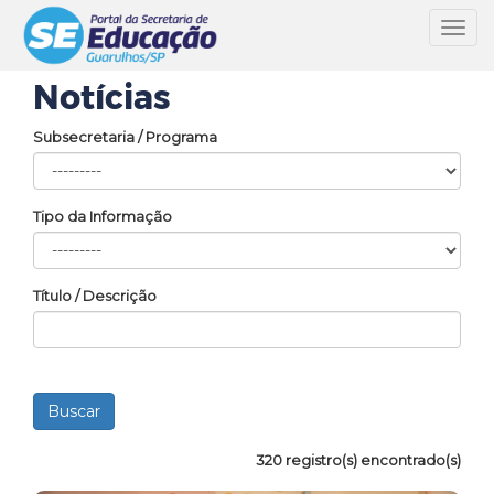
Toggl
navig
Notícias
Subsecretaria / Programa
Tipo da Informação
Título / Descrição
320 registro(s) encontrado(s)