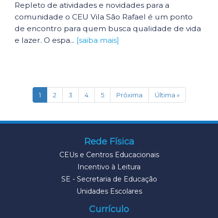
Repleto de atividades e novidades para a
comunidade o CEU Vila São Rafael é um ponto
de encontro para quem busca qualidade de vida
e lazer. O espa...
[saiba mais]
(current)
1
2
3
4
5
Próxima
Última »
Rede Física
CEUs e Centros Educacionais
Incentivo à Leitura
SE - Secretaria de Educação
Unidades Escolares
Currículo