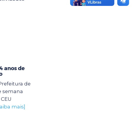
4 anos de
o
Prefeitura de
e semana
o CEU
saiba mais]