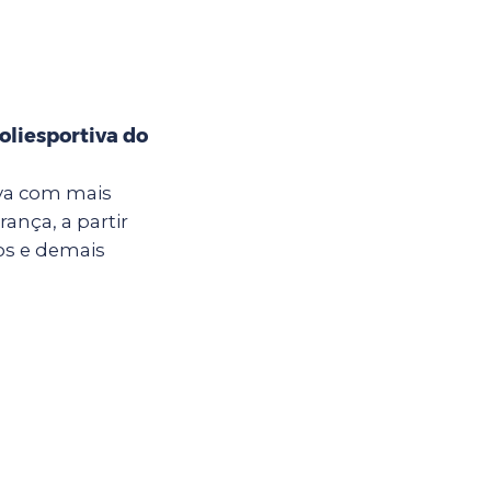
oliesportiva do
iva com mais
ança, a partir
nos e demais