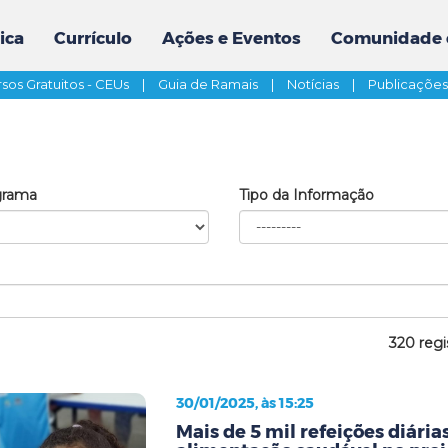
ica
Currículo
Ações e Eventos
Comunidade 
sos Gratuitos - CEUs
|
Guia de Ramais
|
Notícias
|
Publicaçõe
grama
Tipo da Informação
320 regi
30/01/2025, às 15:25
Mais de 5 mil refeições diári