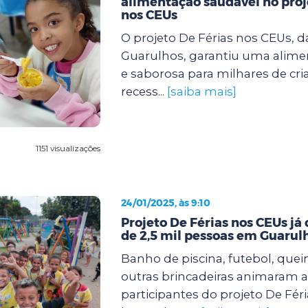
alimentação saudável no proj
nos CEUs
O projeto De Férias nos CEUs, d
Guarulhos, garantiu uma alimen
e saborosa para milhares de cri
recess...
[saiba mais]
1151 visualizações
24/01/2025, às 9:10
Projeto De Férias nos CEUs já
de 2,5 mil pessoas em Guarul
Banho de piscina, futebol, quei
outras brincadeiras animaram a
participantes do projeto De Fér