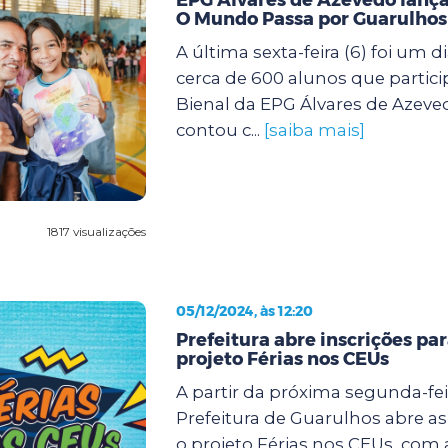
O Mundo Passa por Guarulhos
A última sexta-feira (6) foi um d
cerca de 600 alunos que partic
Bienal da EPG Álvares de Azeve
contou c...
[saiba mais]
1817 visualizações
05/12/2024, às 12:20
Prefeitura abre inscrições pa
projeto Férias nos CEUs
A partir da próxima segunda-feir
Prefeitura de Guarulhos abre as
o projeto Férias nos CEUs, com 