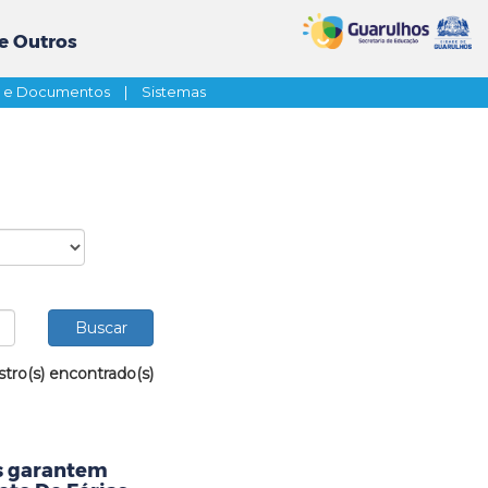
e Outros
s e Documentos
|
Sistemas
stro(s) encontrado(s)
as garantem