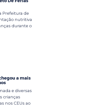
eto De Férias
a Prefeitura de
tação nutritiva
anças durante o
 chegou a mais
hos
mada e diversas
s crianças
ias nos CEUs ao