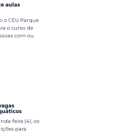
e aulas
ro o CEU Parque
ara o curso de
essoas com ou
vagas
quáticos
da-feira (4), os
rições para