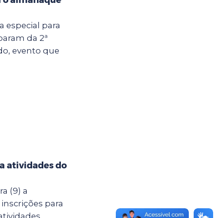
ia especial para
iparam da 2ª
do, evento que
ra atividades do
a (9) a
 inscrições para
atividades