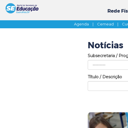
Rede Fís
Agenda
|
Cemead
|
Cur
Notícias
Subsecretaria / Pro
Título / Descrição