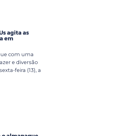
s agita as
na em
egue com uma
azer e diversão
xta-feira (13), a
a o almanaque