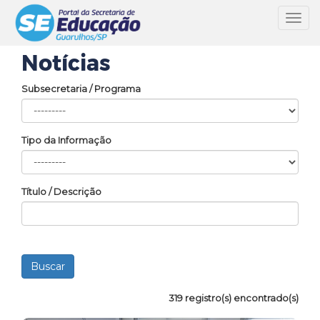
Toggl
navig
Notícias
Subsecretaria / Programa
Tipo da Informação
Título / Descrição
319 registro(s) encontrado(s)