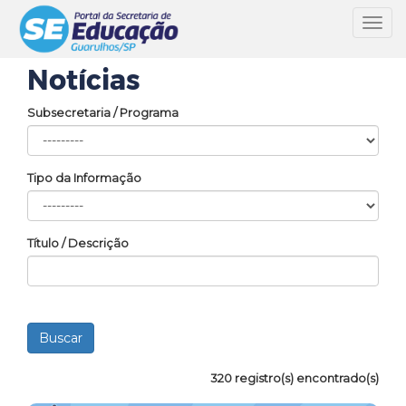
Toggl
navig
Notícias
Subsecretaria / Programa
Tipo da Informação
Título / Descrição
320 registro(s) encontrado(s)