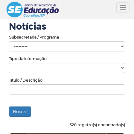
Toggl
navig
Notícias
Subsecretaria / Programa
Tipo da Informação
Título / Descrição
320 registro(s) encontrado(s)