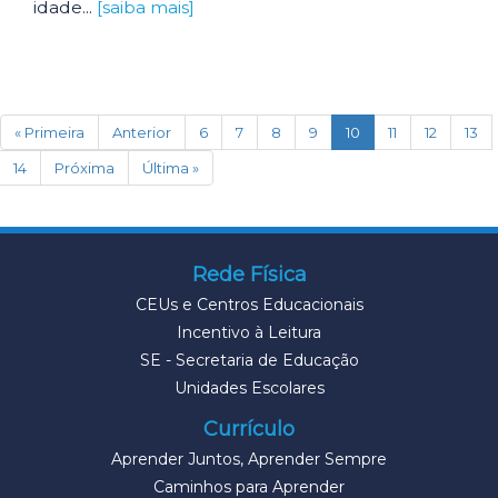
idade...
[saiba mais]
(current)
« Primeira
Anterior
6
7
8
9
10
11
12
13
14
Próxima
Última »
Rede Física
CEUs e Centros Educacionais
Incentivo à Leitura
SE - Secretaria de Educação
Unidades Escolares
Currículo
Aprender Juntos, Aprender Sempre
Caminhos para Aprender