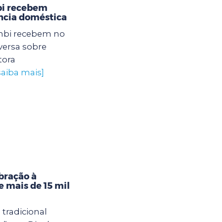
bi recebem
ência doméstica
mbi recebem no
ersa sobre
tora
saiba mais]
ebração à
 mais de 15 mil
tradicional