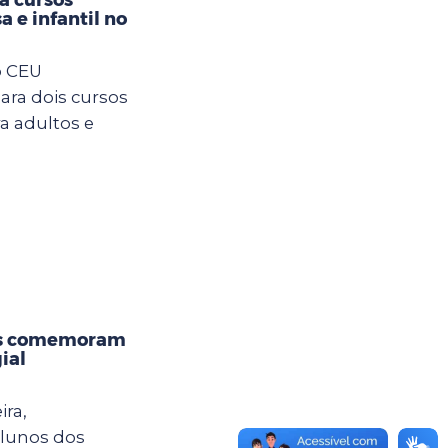
a e infantil no
o CEU
ara dois cursos
ra adultos e
os comemoram
ial
ira,
alunos dos