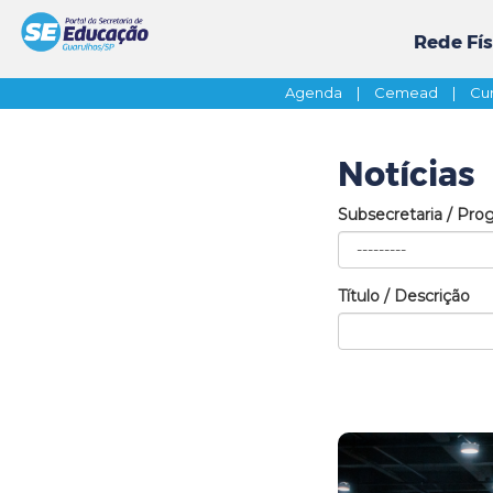
Rede Fís
Agenda
|
Cemead
|
Cur
Notícias
Subsecretaria / Pro
Título / Descrição