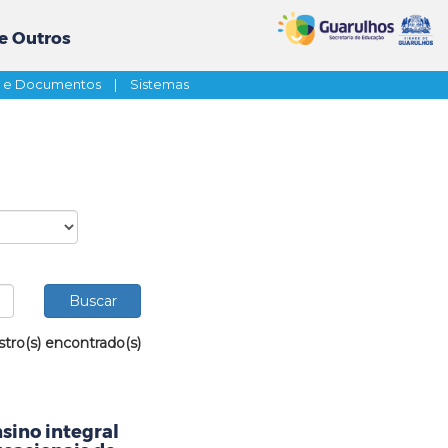
e Outros
s e Documentos
|
Sistemas
stro(s) encontrado(s)
sino integral