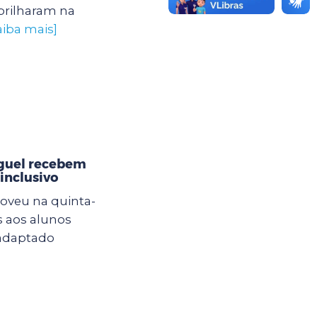
brilharam na
aiba mais]
iguel recebem
inclusivo
oveu na quinta-
s aos alunos
 adaptado