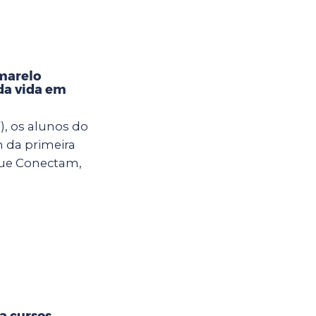
marelo
da vida em
), os alunos do
m da primeira
ue Conectam,
ra cursos