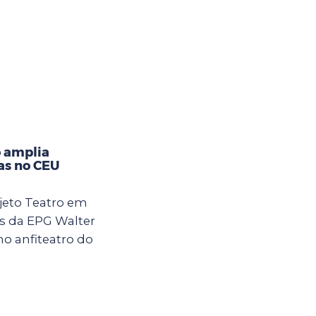
 amplia
ças no CEU
jeto Teatro em
s da EPG Walter
 no anfiteatro do