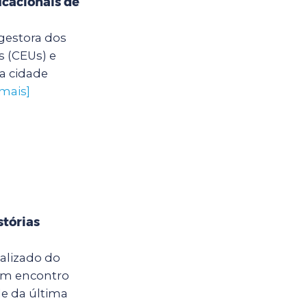
cacionais de
 gestora dos
s (CEUs) e
a cidade
 mais]
stórias
calizado do
um encontro
e da última