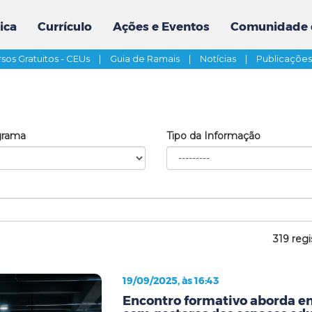
ica
Currículo
Ações e Eventos
Comunidade 
sos Gratuitos - CEUs
|
Guia de Ramais
|
Notícias
|
Publicaçõe
grama
Tipo da Informação
319 regi
19/09/2025, às 16:43
Encontro formativo aborda en