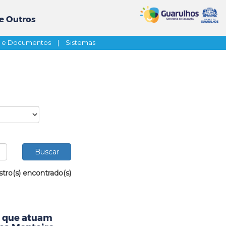
e Outros
s e Documentos
|
Sistemas
stro(s) encontrado(s)
s que atuam