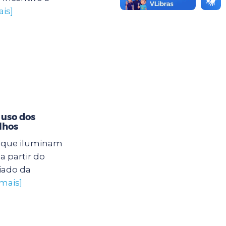
ais]
 uso dos
lhos
s que iluminam
a partir do
iado da
 mais]