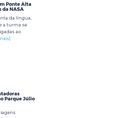
im Ponte Alta
as da NASA
nta da língua,
 a turma se
igadas ao
mais]
stadoras
o Parque Júlio
uiagens