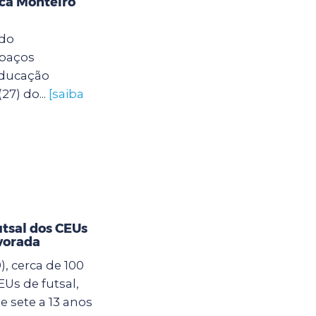
eca Monteiro
 do
spaços
Educação
27) do...
[saiba
utsal dos CEUs
vorada
, cerca de 100
Us de futsal,
 sete a 13 anos