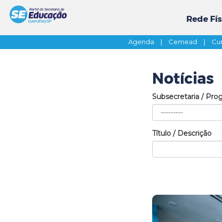
Rede Fís
Agenda
|
Cemead
|
Cur
Notícias
Subsecretaria / Pro
Título / Descrição