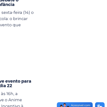
nfância
exta-feira (14) o
ola: o brincar
evento que
e evento para
dia 22
às 16h, a
ve o Anime
 Incentivo à