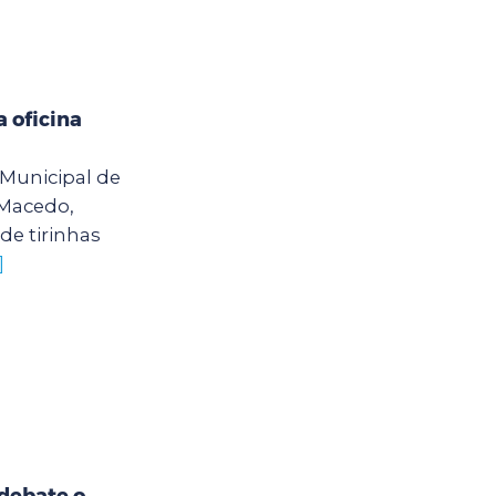
 oficina
o Municipal de
 Macedo,
de tirinhas
]
debate o