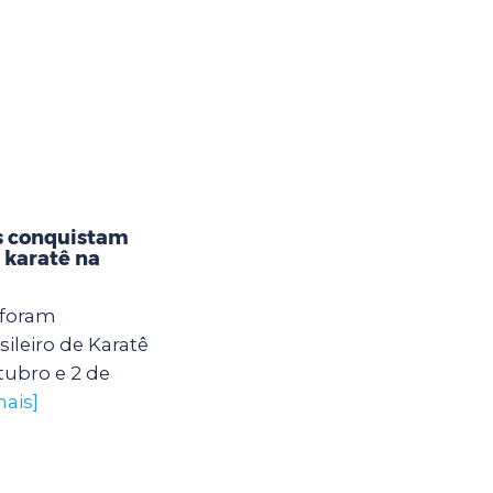
s conquistam
karatê na
 foram
leiro de Karatê
tubro e 2 de
mais]