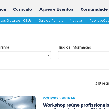
ica
Currículo
Ações e Eventos
Comunidade 
sos Gratuitos - CEUs
|
Guia de Ramais
|
Notícias
|
Publicaçõe
grama
Tipo da Informação
319 regi
27/11/2025, às 16:46
Workshop reúne profissionai