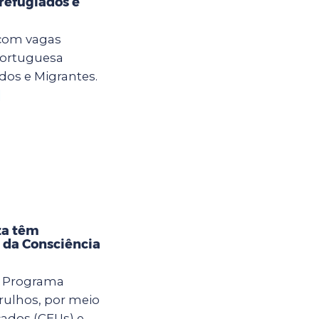
refugiados e
 com vagas
Portuguesa
os e Migrantes.
]
za têm
 da Consciência
o Programa
rulhos, por meio
cados (CEUs) e