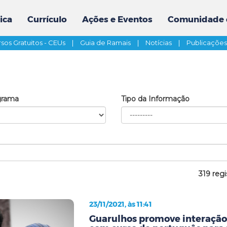
ica
Currículo
Ações e Eventos
Comunidade 
sos Gratuitos - CEUs
|
Guia de Ramais
|
Notícias
|
Publicaçõe
grama
Tipo da Informação
319 regi
23/11/2021, às 11:41
Guarulhos promove interação