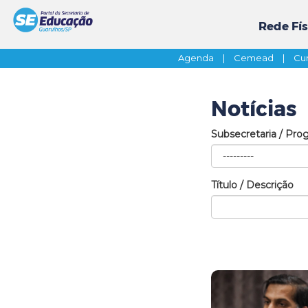
Rede Fís
Agenda
|
Cemead
|
Cur
Notícias
Subsecretaria / Pro
Título / Descrição