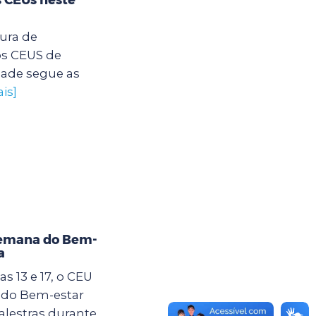
tura de
os CEUS de
dade segue as
is]
Semana do Bem-
a
s 13 e 17, o CEU
 do Bem-estar
alestras durante