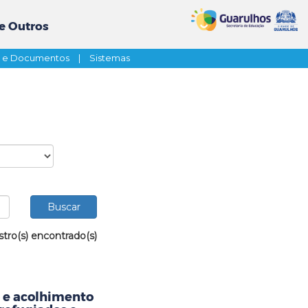
e Outros
s e Documentos
|
Sistemas
stro(s) encontrado(s)
 e acolhimento