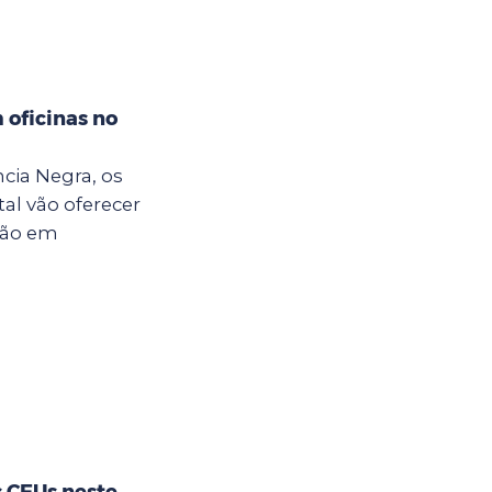
oficinas no
cia Negra, os
al vão oferecer
ção em
s CEUs neste