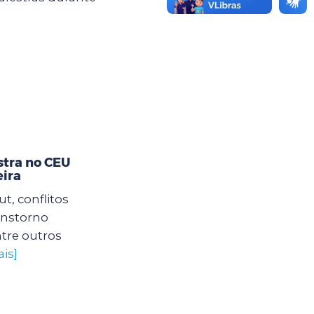
stra no CEU
eira
, conflitos
ranstorno
tre outros
is]