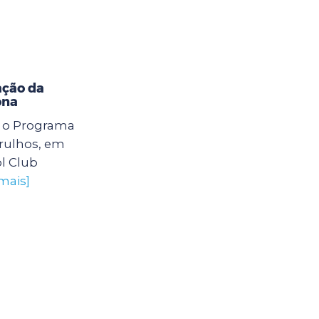
ação da
ona
6) o Programa
arulhos, em
l Club
mais]