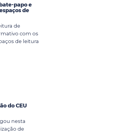
bate-papo e
 espaços de
itura de
ormativo com os
aços de leitura
ção do CEU
egou nesta
lização de