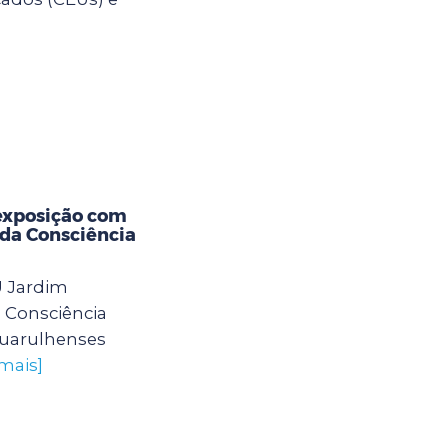
exposição com
 da Consciência
U Jardim
 Consciência
guarulhenses
 mais]