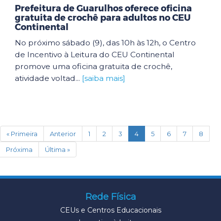
Prefeitura de Guarulhos oferece oficina
gratuita de crochê para adultos no CEU
Continental
No próximo sábado (9), das 10h às 12h, o Centro
de Incentivo à Leitura do CEU Continental
promove uma oficina gratuita de crochê,
atividade voltad...
[saiba mais]
(current)
« Primeira
Anterior
1
2
3
4
5
6
7
8
Próxima
Última »
Rede Física
CEUs e Centros Educacionais