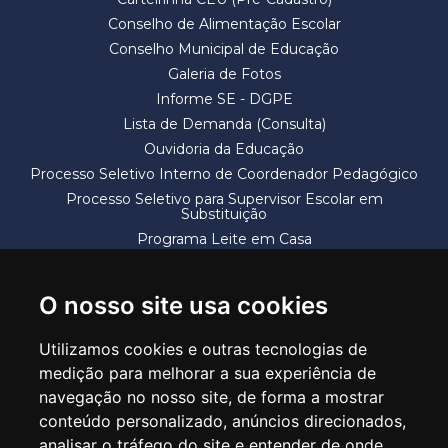
Conselho de Alimentação Escolar
Conselho Municipal de Educação
Galeria de Fotos
Informe SE - DGPE
Lista de Demanda (Consulta)
Ouvidoria da Educação
Processo Seletivo Interno de Coordenador Pedagógico
Processo Seletivo para Supervisor Escolar em
Substituição
Programa Leite em Casa
Solicitação de Vaga
Termos e Condições
O nosso site usa cookies
Utilizamos cookies e outras tecnologias de
medição para melhorar a sua experiência de
navegação no nosso site, de forma a mostrar
conteúdo personalizado, anúncios direcionados,
SECRETARIA DE EDUCAÇÃO
analisar o tráfego do site e entender de onde
Rua Claudino Barbosa, 313 - Macedo - Guarulhos/SP CEP 07113-040