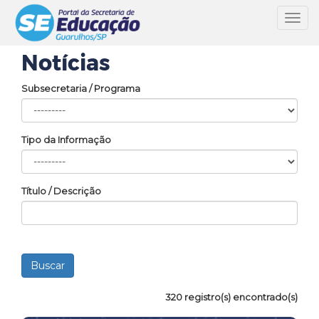
Toggl
navig
Notícias
Subsecretaria / Programa
Tipo da Informação
Título / Descrição
320 registro(s) encontrado(s)