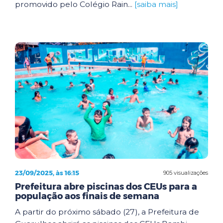
promovido pelo Colégio Rain...
[saiba mais]
23/09/2025, às 16:15
905 visualizações
Prefeitura abre piscinas dos CEUs para a
população aos finais de semana
A partir do próximo sábado (27), a Prefeitura de