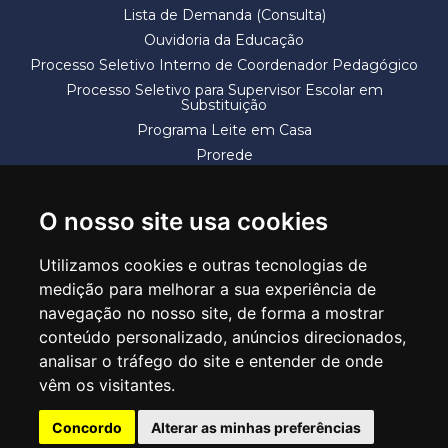
Lista de Demanda (Consulta)
Ouvidoria da Educação
Processo Seletivo Interno de Coordenador Pedagógico
Processo Seletivo para Supervisor Escolar em
Substituição
Programa Leite em Casa
Prorede
Solicitação de Vaga
Termos e Condições
O nosso site usa cookies
Utilizamos cookies e outras tecnologias de
medição para melhorar a sua experiência de
navegação no nosso site, de forma a mostrar
conteúdo personalizado, anúncios direcionados,
SECRETARIA DE EDUCAÇÃO
analisar o tráfego do site e entender de onde
Rua Claudino Barbosa, 313 - Macedo - Guarulhos/SP CEP 07113-040
vêm os visitantes.
Central de Atendimento: *55 11 2475-7300
Concordo
Alterar as minhas preferências