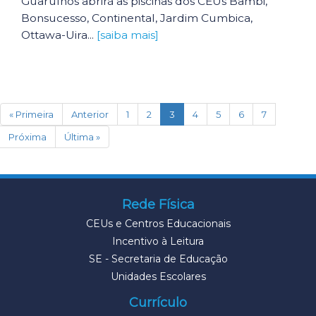
Guarulhos abrirá as piscinas dos CEUs Bambi,
Bonsucesso, Continental, Jardim Cumbica,
Ottawa-Uira...
[saiba mais]
(current)
« Primeira
Anterior
1
2
3
4
5
6
7
Próxima
Última »
Rede Física
CEUs e Centros Educacionais
Incentivo à Leitura
SE - Secretaria de Educação
Unidades Escolares
Currículo