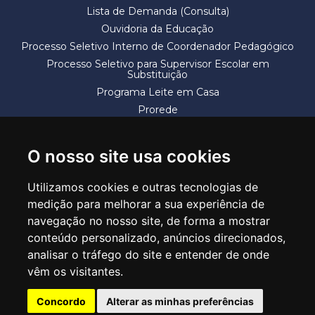
Lista de Demanda (Consulta)
Ouvidoria da Educação
Processo Seletivo Interno de Coordenador Pedagógico
Processo Seletivo para Supervisor Escolar em
Substituição
Programa Leite em Casa
Prorede
Solicitação de Vaga
Termos e Condições
O nosso site usa cookies
Utilizamos cookies e outras tecnologias de
medição para melhorar a sua experiência de
navegação no nosso site, de forma a mostrar
conteúdo personalizado, anúncios direcionados,
SECRETARIA DE EDUCAÇÃO
analisar o tráfego do site e entender de onde
Rua Claudino Barbosa, 313 - Macedo - Guarulhos/SP CEP 07113-040
vêm os visitantes.
Central de Atendimento: *55 11 2475-7300
Concordo
Alterar as minhas preferências