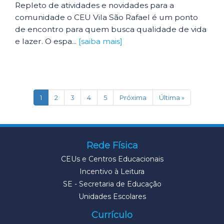
Repleto de atividades e novidades para a
comunidade o CEU Vila São Rafael é um ponto
de encontro para quem busca qualidade de vida
e lazer. O espa...
[saiba mais]
(current)
1
2
3
4
5
Próxima
Última »
Rede Física
CEUs e Centros Educacionais
Incentivo à Leitura
SE - Secretaria de Educação
Unidades Escolares
Currículo