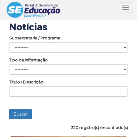
Toggl
navig
Notícias
Subsecretaria / Programa
Tipo da Informação
Título / Descrição
320 registro(s) encontrado(s)