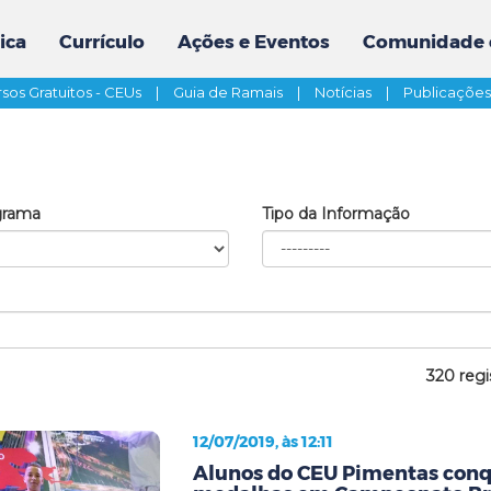
ica
Currículo
Ações e Eventos
Comunidade 
sos Gratuitos - CEUs
|
Guia de Ramais
|
Notícias
|
Publicaçõe
grama
Tipo da Informação
320 regi
12/07/2019, às 12:11
Alunos do CEU Pimentas conq