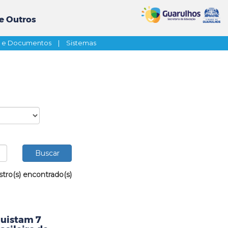
e Outros
s e Documentos
|
Sistemas
stro(s) encontrado(s)
uistam 7