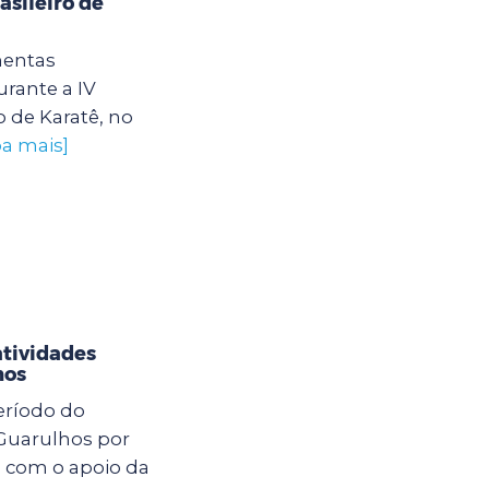
sileiro de
mentas
rante a IV
 de Karatê, no
ba mais]
atividades
hos
eríodo do
 Guarulhos por
o com o apoio da