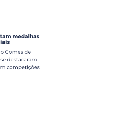
istam medalhas
iais
dro Gomes de
a se destacaram
 em competições