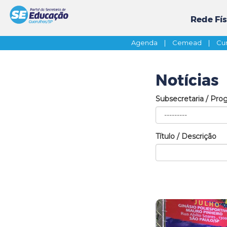
Rede Fís
Agenda
|
Cemead
|
Cur
Notícias
Subsecretaria / Pro
Título / Descrição