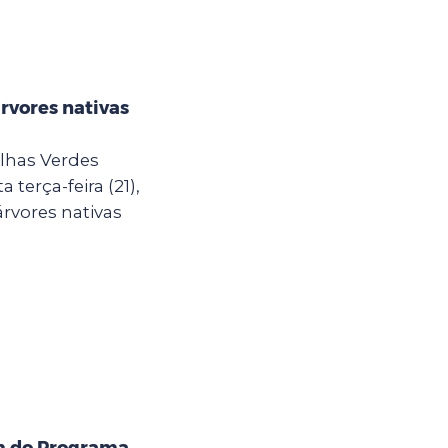
árvores nativas
lhas Verdes
terça-feira (21),
rvores nativas
m do Programa