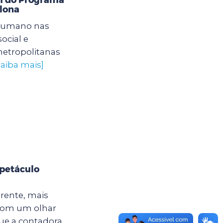
lona
humano nas
ocial e
etropolitanas
saiba mais]
spetáculo
erente, mais
É com um olhar
que a contadora