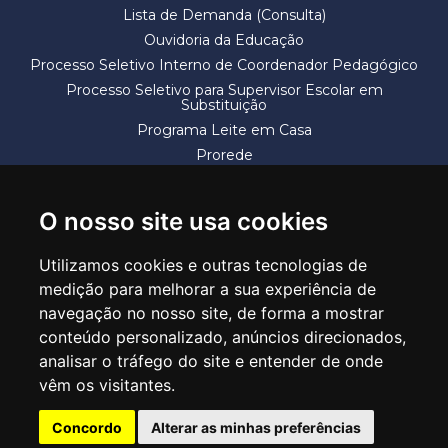
Lista de Demanda (Consulta)
Ouvidoria da Educação
Processo Seletivo Interno de Coordenador Pedagógico
Processo Seletivo para Supervisor Escolar em
Substituição
Programa Leite em Casa
Prorede
Solicitação de Vaga
Termos e Condições
O nosso site usa cookies
Utilizamos cookies e outras tecnologias de
medição para melhorar a sua experiência de
navegação no nosso site, de forma a mostrar
conteúdo personalizado, anúncios direcionados,
SECRETARIA DE EDUCAÇÃO
analisar o tráfego do site e entender de onde
Rua Claudino Barbosa, 313 - Macedo - Guarulhos/SP CEP 07113-040
vêm os visitantes.
Central de Atendimento: *55 11 2475-7300
Concordo
Alterar as minhas preferências