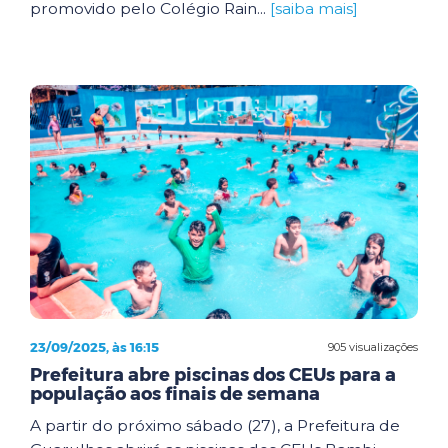
promovido pelo Colégio Rain...
[saiba mais]
23/09/2025, às 16:15
905 visualizações
Prefeitura abre piscinas dos CEUs para a
população aos finais de semana
A partir do próximo sábado (27), a Prefeitura de