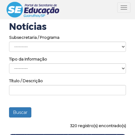
Toggl
navig
Notícias
Subsecretaria / Programa
Tipo da Informação
Título / Descrição
320 registro(s) encontrado(s)