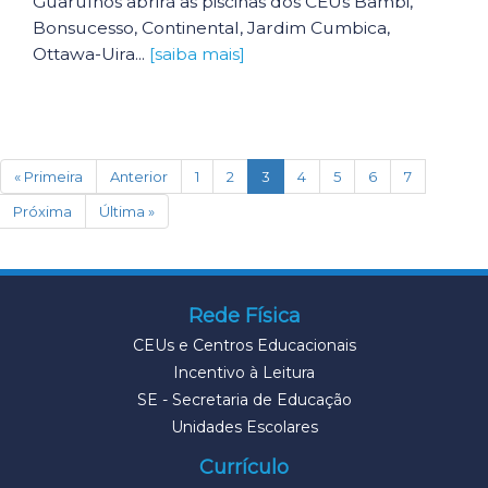
Guarulhos abrirá as piscinas dos CEUs Bambi,
Bonsucesso, Continental, Jardim Cumbica,
Ottawa-Uira...
[saiba mais]
(current)
« Primeira
Anterior
1
2
3
4
5
6
7
Próxima
Última »
Rede Física
CEUs e Centros Educacionais
Incentivo à Leitura
SE - Secretaria de Educação
Unidades Escolares
Currículo