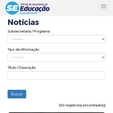
Toggl
navig
Notícias
Subsecretaria / Programa
Tipo da Informação
Título / Descrição
320 registro(s) encontrado(s)