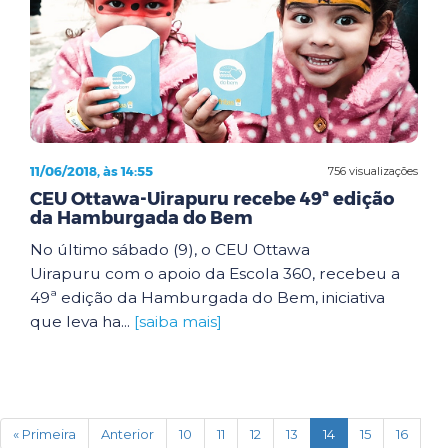
11/06/2018, às 14:55
756 visualizações
CEU Ottawa-Uirapuru recebe 49ª edição
da Hamburgada do Bem
No último sábado (9), o CEU Ottawa
Uirapuru com o apoio da Escola 360, recebeu a
49ª edição da Hamburgada do Bem, iniciativa
que leva ha...
[saiba mais]
(current)
« Primeira
Anterior
10
11
12
13
14
15
16