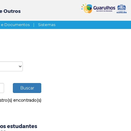
e Outros
s e Documentos
|
Sistemas
stro(s) encontrado(s)
aos estudantes