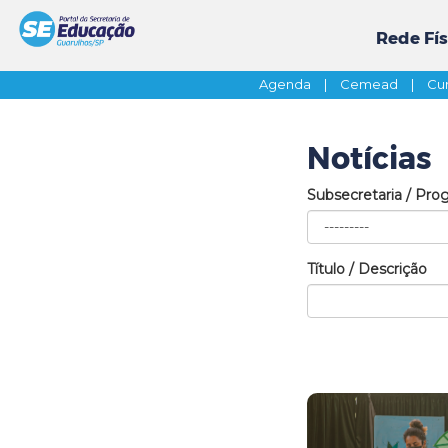
Rede Fís
Agenda
|
Cemead
|
Cur
Notícias
Subsecretaria / Pro
Título / Descrição