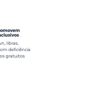
promovem
nclusivos
n, libras,
com deficiência
sos gratuitos