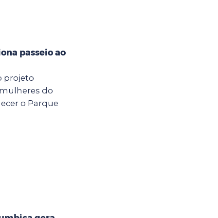
iona passeio ao
o projeto
 mulheres do
hecer o Parque
Cumbica gera