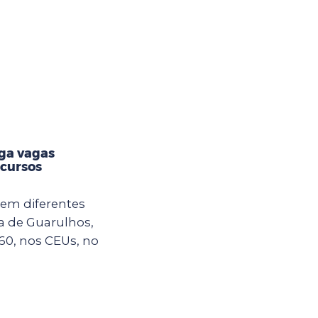
lga vagas
 cursos
em diferentes
ra de Guarulhos,
60, nos CEUs, no