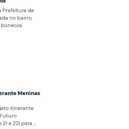
hos
a Prefeitura de
zada no bairro
e bonecos
nerante Meninas
eto itinerante
 Futuro
21 e 22) para ...