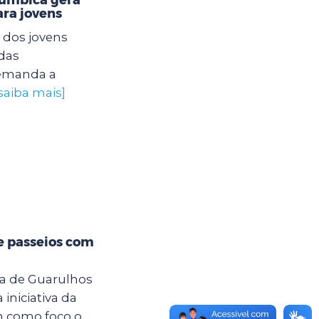
ra jovens
 dos jovens
das
 demanda a
saiba mais]
e passeios com
ra de Guarulhos
iniciativa da
m como foco o