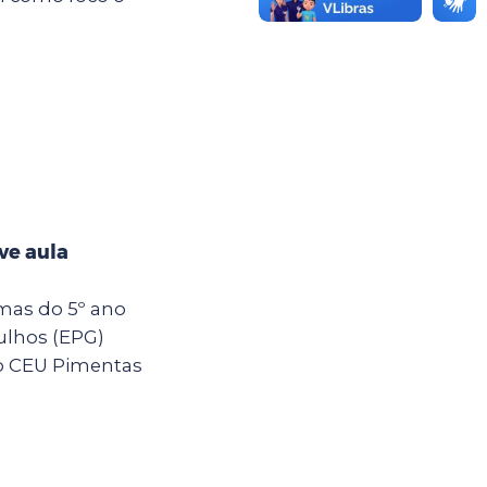
ve aula
rmas do 5º ano
ulhos (EPG)
o CEU Pimentas