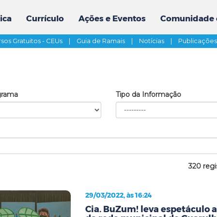
ica
Currículo
Ações e Eventos
Comunidade 
sos Gratuitos - CEUs
|
Guia de Ramais
|
Notícias
|
Publicaçõe
grama
Tipo da Informação
320 regi
29/03/2022, às 16:24
Cia. BuZum! leva espetáculo 