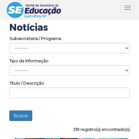
Toggl
navig
Notícias
Subsecretaria / Programa
Tipo da Informação
Título / Descrição
319 registro(s) encontrado(s)