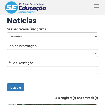
Toggl
navig
Notícias
Subsecretaria / Programa
Tipo da Informação
Título / Descrição
319 registro(s) encontrado(s)