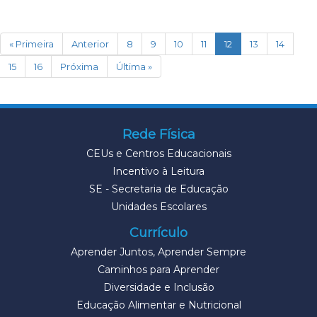
(current)
« Primeira
Anterior
8
9
10
11
12
13
14
15
16
Próxima
Última »
Rede Física
CEUs e Centros Educacionais
Incentivo à Leitura
SE - Secretaria de Educação
Unidades Escolares
Currículo
Aprender Juntos, Aprender Sempre
Caminhos para Aprender
Diversidade e Inclusão
Educação Alimentar e Nutricional