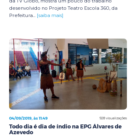
da TV Globo, mostra um pouco do trabalho
desenvolvido no Projeto Teatro Escola 360, da
Prefeitura...
[saiba mais]
04/09/2019, às 11:49
928 visualizações
Todo dia é dia de índio na EPG Álvares de
Azevedo