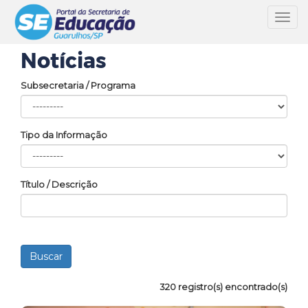
Toggl
navig
Notícias
Subsecretaria / Programa
Tipo da Informação
Título / Descrição
320 registro(s) encontrado(s)