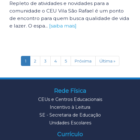
Repleto de atividades e novidades para a
comunidade o CEU Vila São Rafael é um ponto
de encontro para quem busca qualidade de vida
e lazer. O espa...
[saiba mais]
(current)
1
2
3
4
5
Próxima
Última »
Rede Física
CEUs e Centros Educacionais
Incentivo à Leitura
SE - Secretaria de Educação
Unidades Escolares
Currículo