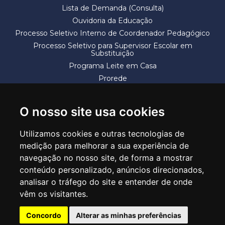
Lista de Demanda (Consulta)
Ouvidoria da Educação
Processo Seletivo Interno de Coordenador Pedagógico
Processo Seletivo para Supervisor Escolar em
Substituição
Programa Leite em Casa
Prorede
Solicitação de Vaga
Termos e Condições
O nosso site usa cookies
Utilizamos cookies e outras tecnologias de
medição para melhorar a sua experiência de
navegação no nosso site, de forma a mostrar
conteúdo personalizado, anúncios direcionados,
SECRETARIA DE EDUCAÇÃO
analisar o tráfego do site e entender de onde
Rua Claudino Barbosa, 313 - Macedo - Guarulhos/SP CEP 07113-040
vêm os visitantes.
Central de Atendimento: *55 11 2475-7300
Concordo
Alterar as minhas preferências