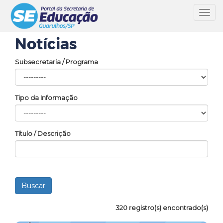
Toggl
navig
Notícias
Subsecretaria / Programa
Tipo da Informação
Título / Descrição
320 registro(s) encontrado(s)