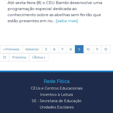
Até sexta-feira (8) o CEU Bambi desenvolve uma
programação especial dedicada ao
conhecimento sobre as abelhas sem ferrão que
estão presentes em no...
[saiba mais]
(current)
« Primeira
Anterior
5
6
7
8
9
10
11
12
13
Próxima
Última »
Rede Física
CEUs e Centros Educacionais
Incentivo à Leitura
SE - Secretaria de Educação
Unidades Escolares