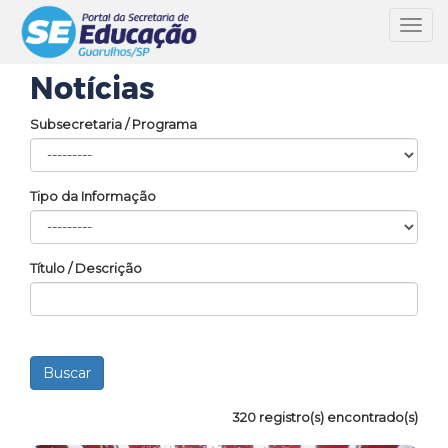
Toggl
navig
Notícias
Subsecretaria / Programa
Tipo da Informação
Título / Descrição
320 registro(s) encontrado(s)