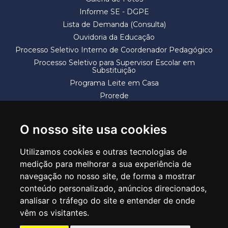
Informe SE - DGPE
Lista de Demanda (Consulta)
Ouvidoria da Educação
Processo Seletivo Interno de Coordenador Pedagógico
Processo Seletivo para Supervisor Escolar em
Substituição
Programa Leite em Casa
Prorede
Solicitação de Vaga
Termos e Condições
O nosso site usa cookies
Utilizamos cookies e outras tecnologias de
medição para melhorar a sua experiência de
navegação no nosso site, de forma a mostrar
conteúdo personalizado, anúncios direcionados,
SECRETARIA DE EDUCAÇÃO
analisar o tráfego do site e entender de onde
Rua Claudino Barbosa, 313 - Macedo - Guarulhos/SP CEP 07113-040
vêm os visitantes.
Central de Atendimento: *55 11 2475-7300