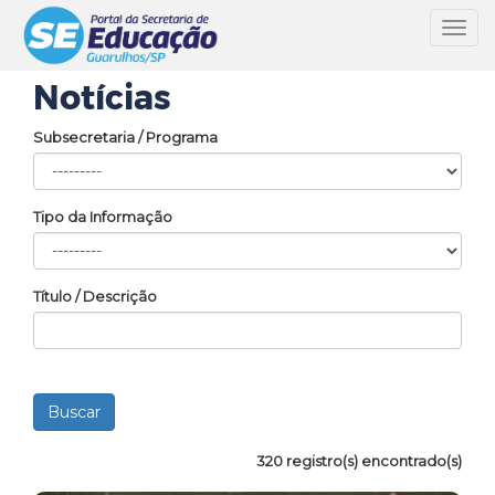
Toggl
navig
Notícias
Subsecretaria / Programa
Tipo da Informação
Título / Descrição
320 registro(s) encontrado(s)