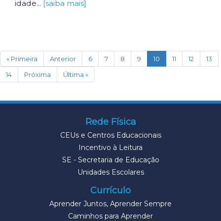
idade...
[saiba mais]
(current)
« Primeira
Anterior
6
7
8
9
10
11
12
13
14
Próxima
Última »
Rede Física
CEUs e Centros Educacionais
Incentivo à Leitura
SE - Secretaria de Educação
Unidades Escolares
Currículo
Aprender Juntos, Aprender Sempre
Caminhos para Aprender