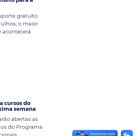
sporte gratuito
rulhos, o maior
e acontecerá
a cursos do
óxima semana
tarão abertas as
itos do Programa
cionais