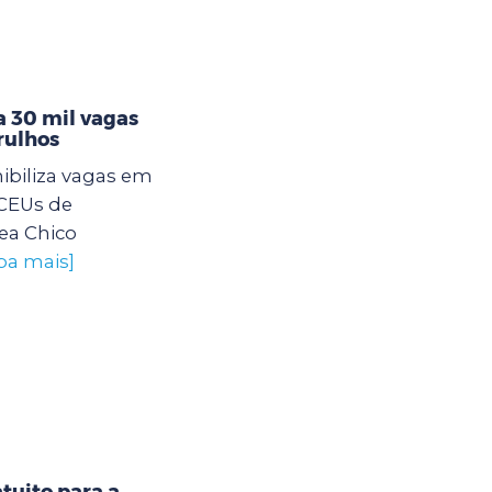
 30 mil vagas
rulhos
ibiliza vagas em
 CEUs de
ea Chico
iba mais]
tuito para a