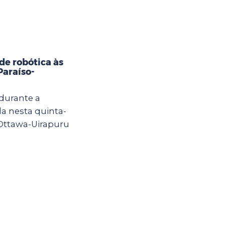
e robótica às
Paraíso-
 durante a
a nesta quinta-
 Ottawa-Uirapuru