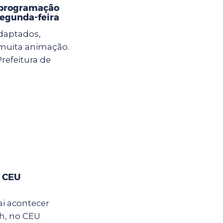
 programação
 segunda-feira
adaptados,
e muita animação.
Prefeitura de
o CEU
ai acontecer
2h, no CEU