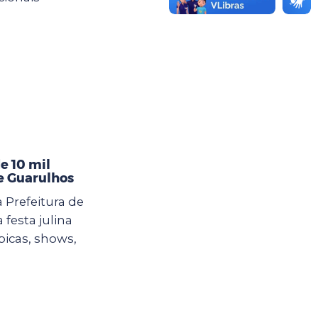
e 10 mil
de Guarulhos
 Prefeitura de
esta julina
picas, shows,