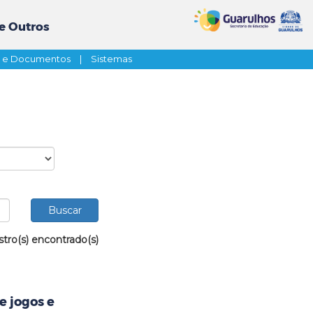
e Outros
s e Documentos
|
Sistemas
stro(s) encontrado(s)
e jogos e