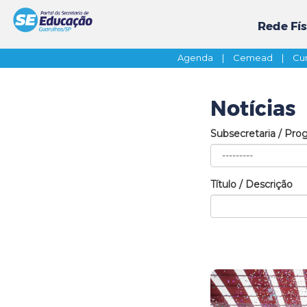
Rede Fís
Agenda
|
Cemead
|
Cur
Notícias
Subsecretaria / Pro
Título / Descrição