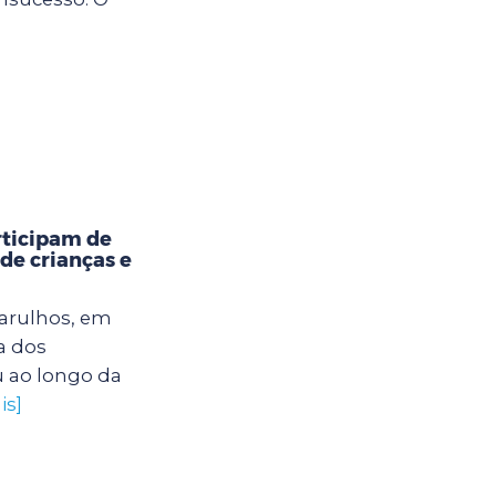
rticipam de
 de crianças e
uarulhos, em
a dos
u ao longo da
is]