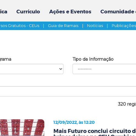
ica
Currículo
Ações e Eventos
Comunidade 
sos Gratuitos - CEUs
|
Guia de Ramais
|
Notícias
|
Publicaçõe
grama
Tipo da Informação
320 regi
12/09/2022, às 12:20
Mais Futuro conclui circuito d