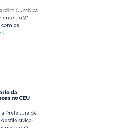
U Jardim Cumbica
mento do 2º
s com os
s]
ário da
soas no CEU
 a Prefeitura de
desfile cívico-
nsucesso. O