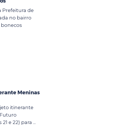
hos
a Prefeitura de
zada no bairro
e bonecos
nerante Meninas
eto itinerante
 Futuro
21 e 22) para ...