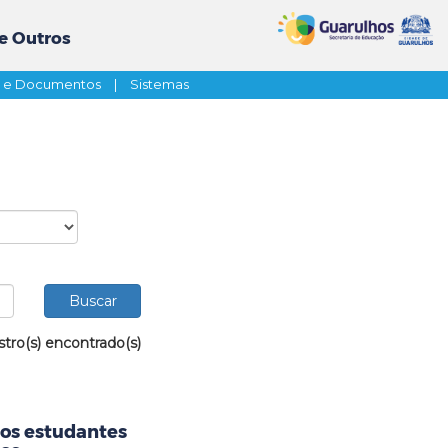
e Outros
s e Documentos
|
Sistemas
stro(s) encontrado(s)
aos estudantes