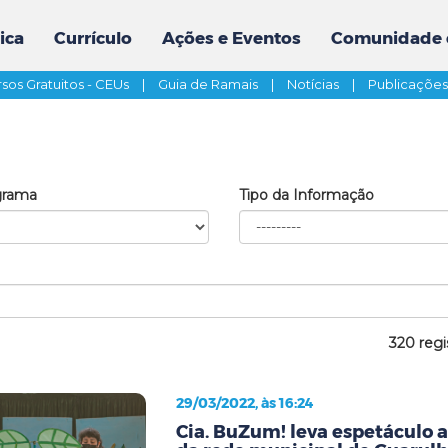
ica
Currículo
Ações e Eventos
Comunidade 
sos Gratuitos - CEUs
|
Guia de Ramais
|
Notícias
|
Publicaçõe
grama
Tipo da Informação
320 regi
29/03/2022, às 16:24
Cia. BuZum! leva espetáculo 