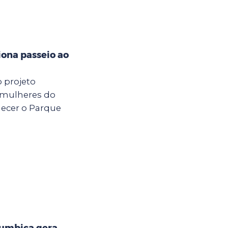
iona passeio ao
o projeto
 mulheres do
hecer o Parque
Cumbica gera