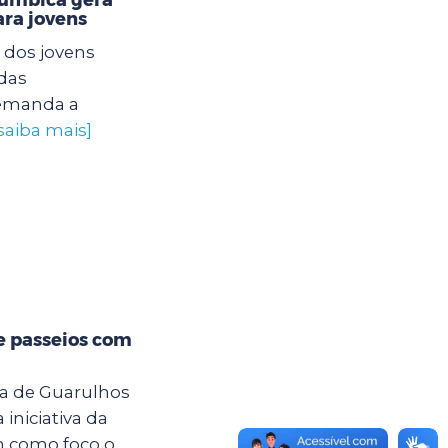
ra jovens
 dos jovens
das
 demanda a
saiba mais]
e passeios com
ra de Guarulhos
iniciativa da
m como foco o