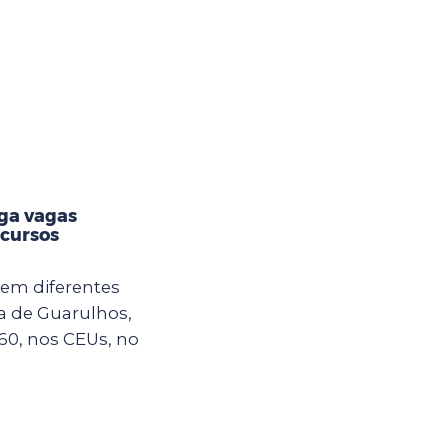
lga vagas
 cursos
em diferentes
ra de Guarulhos,
60, nos CEUs, no