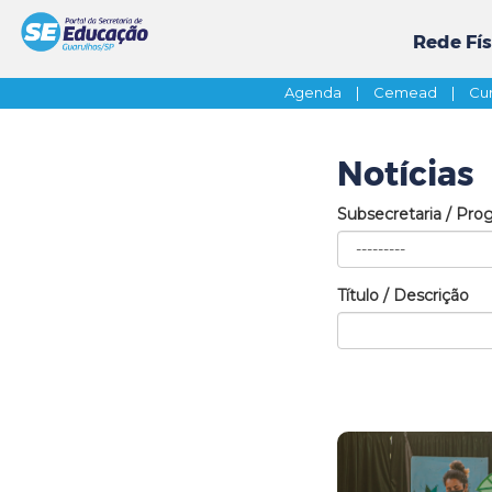
Rede Fís
Agenda
|
Cemead
|
Cur
Notícias
Subsecretaria / Pro
Título / Descrição