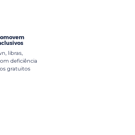
promovem
nclusivos
n, libras,
com deficiência
sos gratuitos