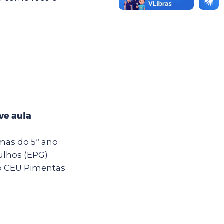
ve aula
rmas do 5º ano
ulhos (EPG)
o CEU Pimentas