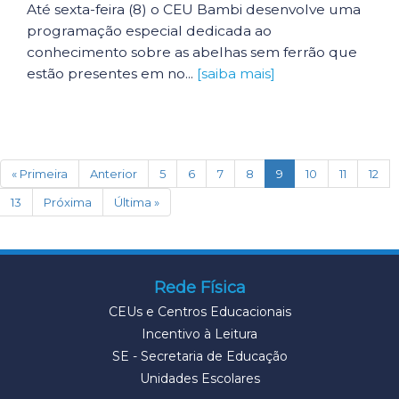
Até sexta-feira (8) o CEU Bambi desenvolve uma
programação especial dedicada ao
conhecimento sobre as abelhas sem ferrão que
estão presentes em no...
[saiba mais]
(current)
« Primeira
Anterior
5
6
7
8
9
10
11
12
13
Próxima
Última »
Rede Física
CEUs e Centros Educacionais
Incentivo à Leitura
SE - Secretaria de Educação
Unidades Escolares