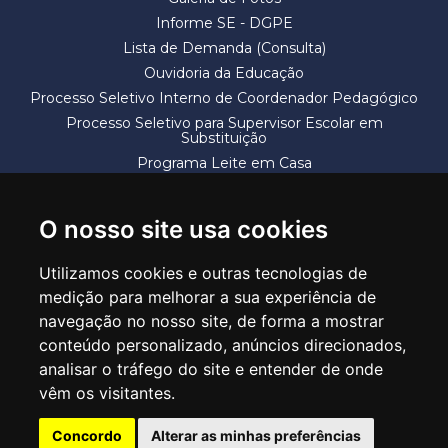
Informe SE - DGPE
Lista de Demanda (Consulta)
Ouvidoria da Educação
Processo Seletivo Interno de Coordenador Pedagógico
Processo Seletivo para Supervisor Escolar em
Substituição
Programa Leite em Casa
Solicitação de Vaga
Termos e Condições
O nosso site usa cookies
Utilizamos cookies e outras tecnologias de
medição para melhorar a sua experiência de
navegação no nosso site, de forma a mostrar
conteúdo personalizado, anúncios direcionados,
SECRETARIA DE EDUCAÇÃO
analisar o tráfego do site e entender de onde
Rua Claudino Barbosa, 313 - Macedo - Guarulhos/SP CEP 07113-040
vêm os visitantes.
Central de Atendimento: *55 11 2475-7300
Concordo
Alterar as minhas preferências