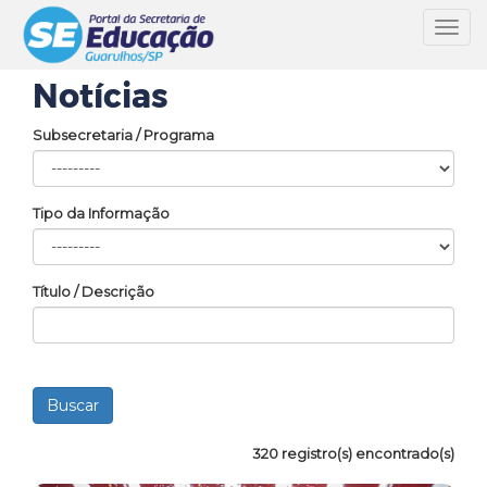
Toggl
navig
Notícias
Subsecretaria / Programa
Tipo da Informação
Título / Descrição
320 registro(s) encontrado(s)