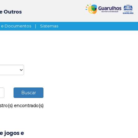
e Outros
s e Documentos
|
Sistemas
stro(s) encontrado(s)
e jogos e