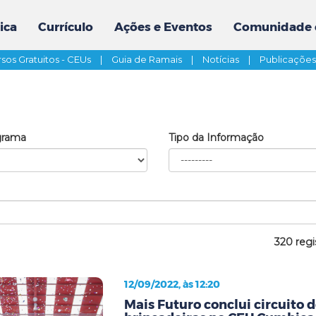
ica
Currículo
Ações e Eventos
Comunidade 
sos Gratuitos - CEUs
|
Guia de Ramais
|
Notícias
|
Publicaçõe
grama
Tipo da Informação
320 regi
12/09/2022, às 12:20
Mais Futuro conclui circuito d