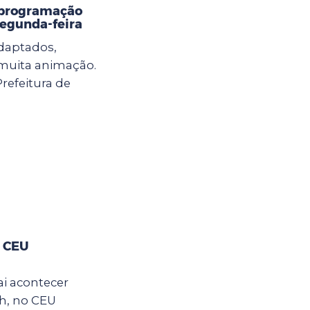
 programação
 segunda-feira
adaptados,
e muita animação.
Prefeitura de
o CEU
ai acontecer
2h, no CEU