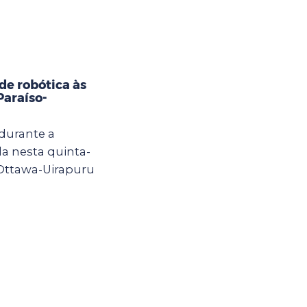
e robótica às
Paraíso-
 durante a
a nesta quinta-
 Ottawa-Uirapuru