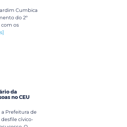
U Jardim Cumbica
mento do 2º
s com os
s]
ário da
soas no CEU
 a Prefeitura de
desfile cívico-
nsucesso. O