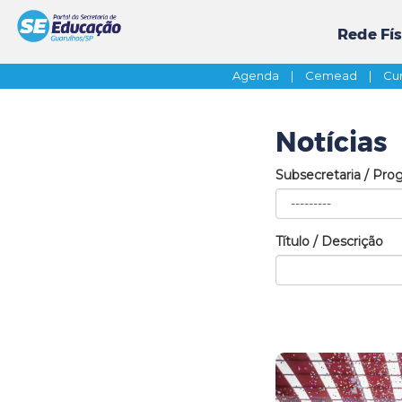
Rede Fís
Agenda
|
Cemead
|
Cur
Notícias
Subsecretaria / Pro
Título / Descrição