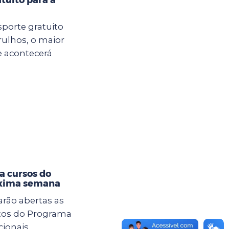
sporte gratuito
rulhos, o maior
e acontecerá
a cursos do
óxima semana
tarão abertas as
itos do Programa
cionais