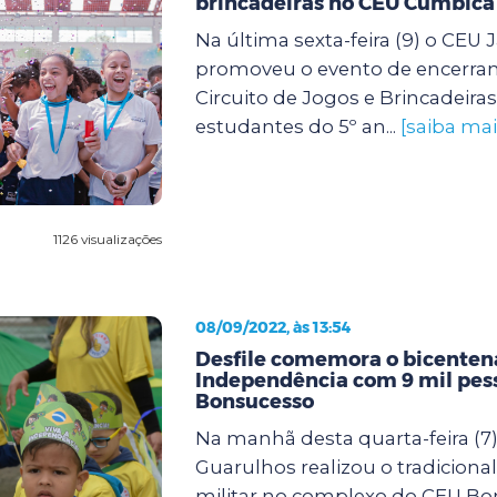
brincadeiras no CEU Cumbica
Na última sexta-feira (9) o CE
promoveu o evento de encerra
Circuito de Jogos e Brincadeira
estudantes do 5º an...
[saiba mai
1126 visualizações
08/09/2022, às 13:54
Desfile comemora o bicenten
Independência com 9 mil pes
Bonsucesso
Na manhã desta quarta-feira (7)
Guarulhos realizou o tradicional 
militar no complexo do CEU Bo