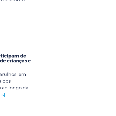
rticipam de
 de crianças e
uarulhos, em
a dos
u ao longo da
is]