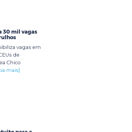
 30 mil vagas
rulhos
ibiliza vagas em
 CEUs de
ea Chico
iba mais]
tuito para a