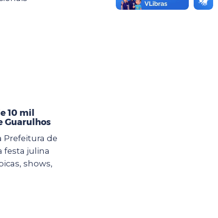
e 10 mil
de Guarulhos
 Prefeitura de
esta julina
picas, shows,