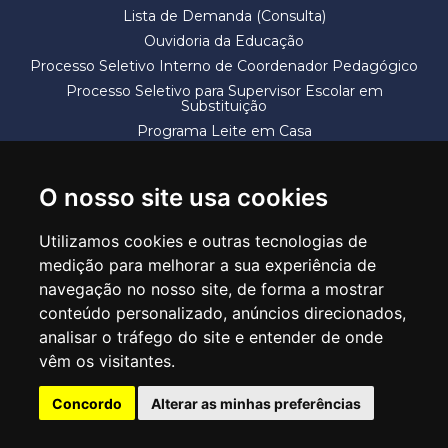
Lista de Demanda (Consulta)
Ouvidoria da Educação
Processo Seletivo Interno de Coordenador Pedagógico
Processo Seletivo para Supervisor Escolar em
Substituição
Programa Leite em Casa
Solicitação de Vaga
Termos e Condições
O nosso site usa cookies
Utilizamos cookies e outras tecnologias de
medição para melhorar a sua experiência de
navegação no nosso site, de forma a mostrar
conteúdo personalizado, anúncios direcionados,
SECRETARIA DE EDUCAÇÃO
analisar o tráfego do site e entender de onde
Rua Claudino Barbosa, 313 - Macedo - Guarulhos/SP CEP 07113-040
vêm os visitantes.
Central de Atendimento: *55 11 2475-7300
Concordo
Alterar as minhas preferências
PT