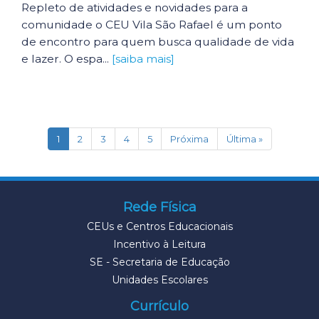
Repleto de atividades e novidades para a
comunidade o CEU Vila São Rafael é um ponto
de encontro para quem busca qualidade de vida
e lazer. O espa...
[saiba mais]
(current)
1
2
3
4
5
Próxima
Última »
Rede Física
CEUs e Centros Educacionais
Incentivo à Leitura
SE - Secretaria de Educação
Unidades Escolares
Currículo