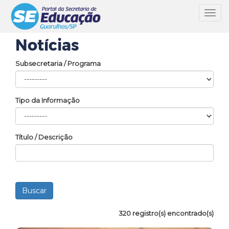
Toggl
navig
Notícias
Subsecretaria / Programa
Tipo da Informação
Título / Descrição
320 registro(s) encontrado(s)