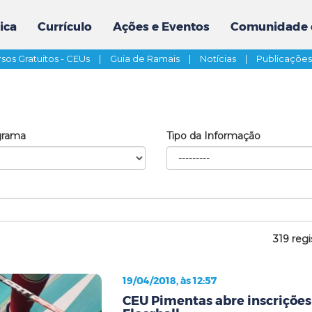
ica
Currículo
Ações e Eventos
Comunidade 
sos Gratuitos - CEUs
|
Guia de Ramais
|
Notícias
|
Publicaçõe
grama
Tipo da Informação
319 regi
19/04/2018, às 12:57
CEU Pimentas abre inscrições