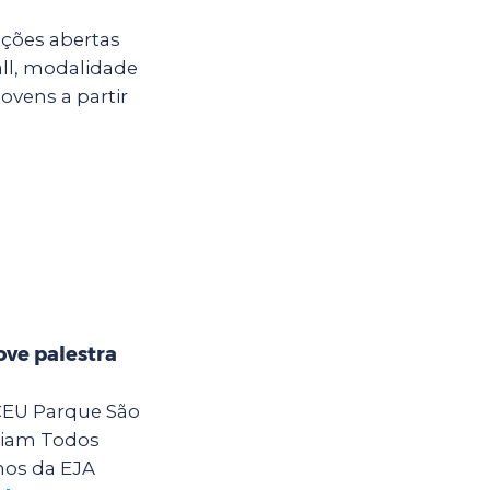
ições abertas
all, modalidade
jovens a partir
ve palestra
 CEU Parque São
eiam Todos
nos da EJA