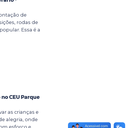
ontação de
sições, rodas de
popular. Essa é a
o no CEU Parque
ar as crianças e
e alegria, onde
com esforço e