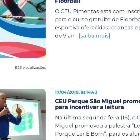
Floorball
O CEU Pimentas está com inscr
para o curso gratuito de Floorb
esportiva oferecida a crianças e 
de 9 an...
[saiba mais]
823 visualizações
17/04/2018, às 14:43
CEU Parque São Miguel promo
para incentivar a leitura
Na última segunda feira (16), o
Miguel promoveu a palestra “L
Porque Ler É Bom”, para os alu