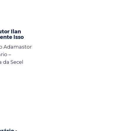
tor Ilan
ente Isso
 do Adamastor
rio –
a da Secel
rário -