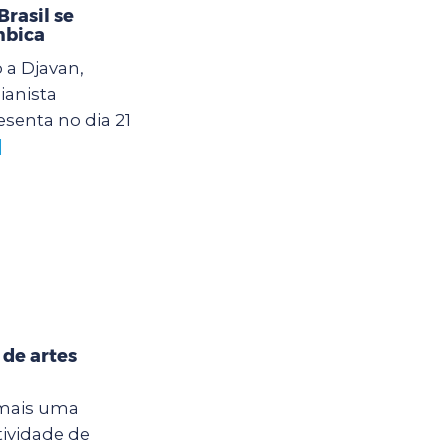
rasil se
mbica
 a Djavan,
ianista
senta no dia 21
]
 de artes
 mais uma
tividade de