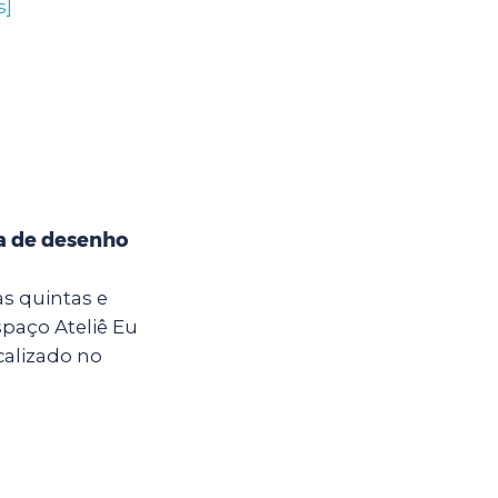
s]
na de desenho
 as quintas e
Espaço Ateliê Eu
calizado no