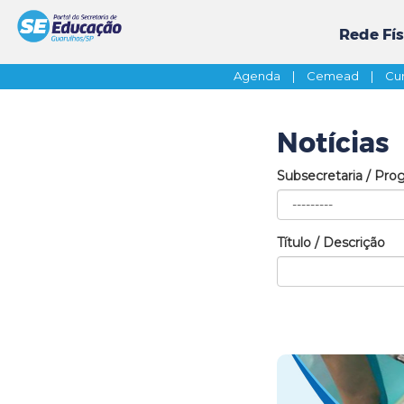
Rede Fís
Agenda
|
Cemead
|
Cur
Notícias
Subsecretaria / Pro
Título / Descrição