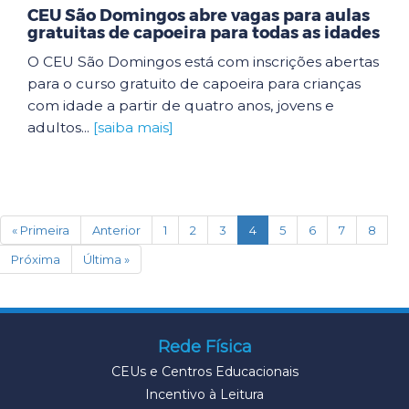
CEU São Domingos abre vagas para aulas
gratuitas de capoeira para todas as idades
O CEU São Domingos está com inscrições abertas
para o curso gratuito de capoeira para crianças
com idade a partir de quatro anos, jovens e
adultos...
[saiba mais]
(current)
« Primeira
Anterior
1
2
3
4
5
6
7
8
Próxima
Última »
Rede Física
CEUs e Centros Educacionais
Incentivo à Leitura