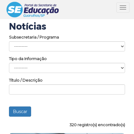
Toggl
navig
Notícias
Subsecretaria / Programa
Tipo da Informação
Título / Descrição
320 registro(s) encontrado(s)