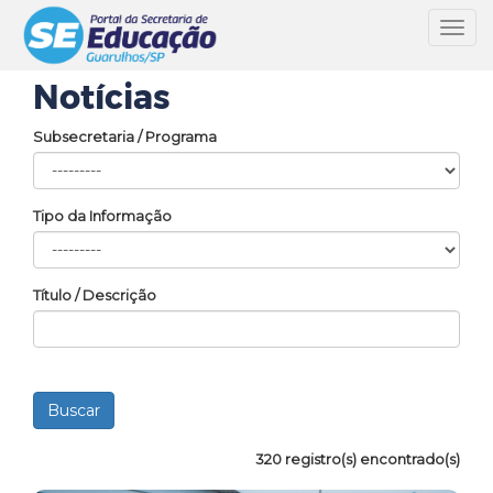
Toggl
navig
Notícias
Subsecretaria / Programa
Tipo da Informação
Título / Descrição
320 registro(s) encontrado(s)