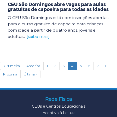
CEU São Domingos abre vagas para aulas
gratuitas de capoeira para todas as idades
O CEU São Domingos está com inscrições abertas
para o curso gratuito de capoeira para crianças
com idade a partir de quatro anos, jovens e
adultos...
[saiba mais]
(current)
« Primeira
Anterior
1
2
3
4
5
6
7
8
Próxima
Última »
Rede Física
CEUs e Centros Educacionais
Incentivo à Leitura