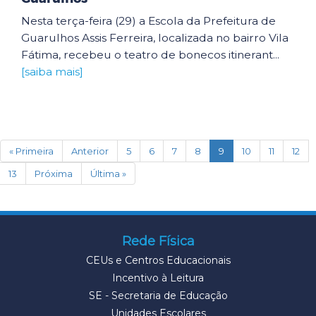
Nesta terça-feira (29) a Escola da Prefeitura de
Guarulhos Assis Ferreira, localizada no bairro Vila
Fátima, recebeu o teatro de bonecos itinerant...
[saiba mais]
(current)
« Primeira
Anterior
5
6
7
8
9
10
11
12
13
Próxima
Última »
Rede Física
CEUs e Centros Educacionais
Incentivo à Leitura
SE - Secretaria de Educação
Unidades Escolares