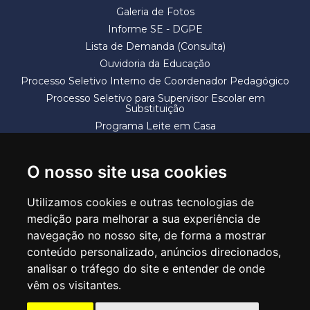
Galeria de Fotos
Informe SE - DGPE
Lista de Demanda (Consulta)
Ouvidoria da Educação
Processo Seletivo Interno de Coordenador Pedagógico
Processo Seletivo para Supervisor Escolar em
Substituição
Programa Leite em Casa
Solicitação de Vaga
Termos e Condições
O nosso site usa cookies
Utilizamos cookies e outras tecnologias de
medição para melhorar a sua experiência de
navegação no nosso site, de forma a mostrar
conteúdo personalizado, anúncios direcionados,
SECRETARIA DE EDUCAÇÃO
analisar o tráfego do site e entender de onde
Rua Claudino Barbosa, 313 - Macedo - Guarulhos/SP CEP 07113-040
vêm os visitantes.
Central de Atendimento: *55 11 2475-7300