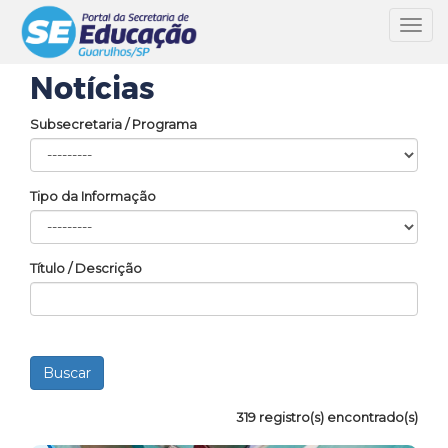
Toggl
navig
Notícias
Subsecretaria / Programa
Tipo da Informação
Título / Descrição
319 registro(s) encontrado(s)