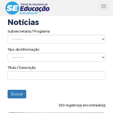
Toggl
navig
Notícias
Subsecretaria / Programa
Tipo da Informação
Título / Descrição
320 registro(s) encontrado(s)