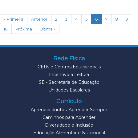
(current)
« Primeira
Anterior
2
3
4
5
6
7
8
9
10
Próxima
Última »
Rede Física
CEUs e Centros Educacionais
Incentivo à Leitura
SE - Secretaria de Educação
Unidades Escolares
Currículo
Aprender Juntos, Aprender Sempre
Caminhos para Aprender
Diversidade e Inclusão
Educação Alimentar e Nutricional