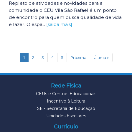
Repleto de atividades e novidades para a
comunidade o CEU Vila São Rafael é um ponto
de encontro para quem busca qualidade de vida
e lazer. O espa...
[saiba mais]
(current)
1
2
3
4
5
Próxima
Última »
Rede Física
CEUs e Centros Educacionais
Incentivo à Leitura
SE - Secretaria de Educação
Unidades Escolares
Currículo