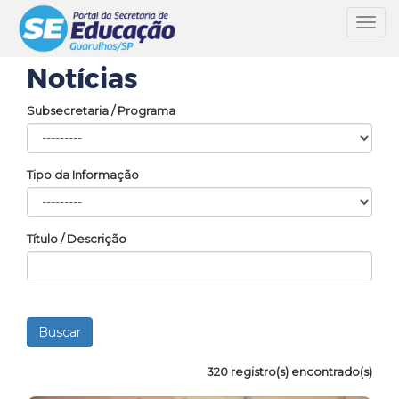
Toggl
navig
Notícias
Subsecretaria / Programa
Tipo da Informação
Título / Descrição
320 registro(s) encontrado(s)