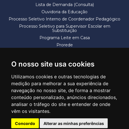
Lista de Demanda (Consulta)
Ouvidoria da Educação
Processo Seletivo Interno de Coordenador Pedagógico
Processo Seletivo para Supervisor Escolar em
Substituição
Programa Leite em Casa
Prorede
Solicitação de Vaga
Termos e Condições
O nosso site usa cookies
Utilizamos cookies e outras tecnologias de
medição para melhorar a sua experiência de
navegação no nosso site, de forma a mostrar
conteúdo personalizado, anúncios direcionados,
SECRETARIA DE EDUCAÇÃO
analisar o tráfego do site e entender de onde
Rua Claudino Barbosa, 313 - Macedo - Guarulhos/SP CEP 07113-040
vêm os visitantes.
Central de Atendimento: *55 11 2475-7300
Concordo
Alterar as minhas preferências