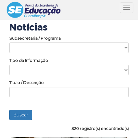
Toggl
navig
Notícias
Subsecretaria / Programa
Tipo da Informação
Título / Descrição
320 registro(s) encontrado(s)