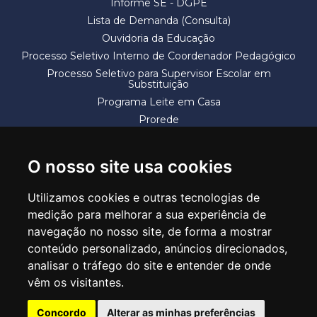
Informe SE - DGPE
Lista de Demanda (Consulta)
Ouvidoria da Educação
Processo Seletivo Interno de Coordenador Pedagógico
Processo Seletivo para Supervisor Escolar em
Substituição
Programa Leite em Casa
Prorede
Solicitação de Vaga
Termos e Condições
O nosso site usa cookies
Utilizamos cookies e outras tecnologias de
medição para melhorar a sua experiência de
navegação no nosso site, de forma a mostrar
conteúdo personalizado, anúncios direcionados,
SECRETARIA DE EDUCAÇÃO
analisar o tráfego do site e entender de onde
Rua Claudino Barbosa, 313 - Macedo - Guarulhos/SP CEP 07113-040
vêm os visitantes.
Central de Atendimento: *55 11 2475-7300
Concordo
Alterar as minhas preferências