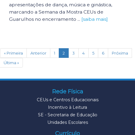
apresentações de dança, música e ginástica,
marcando a Semana da Mostra CEUs de
Guarulhos no encerramento ...
[saiba mais]
(current)
« Primeira
Anterior
1
2
3
4
5
6
Próxima
Última »
Rede Física
CEUs e Centros Educacionais
Incentivo à Leitura
SE - Secretaria de Educação
Unidades Escolares
Currículo