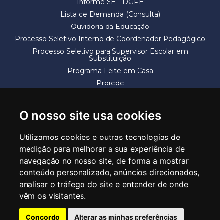
Informe SE - DGPE
Lista de Demanda (Consulta)
Ouvidoria da Educação
Processo Seletivo Interno de Coordenador Pedagógico
Processo Seletivo para Supervisor Escolar em
Substituição
Programa Leite em Casa
Prorede
Solicitação de Vaga
Termos e Condições
O nosso site usa cookies
Utilizamos cookies e outras tecnologias de
medição para melhorar a sua experiência de
navegação no nosso site, de forma a mostrar
conteúdo personalizado, anúncios direcionados,
SECRETARIA DE EDUCAÇÃO
analisar o tráfego do site e entender de onde
Rua Claudino Barbosa, 313 - Macedo - Guarulhos/SP CEP 07113-040
vêm os visitantes.
Central de Atendimento: *55 11 2475-7300
Concordo
Alterar as minhas preferências