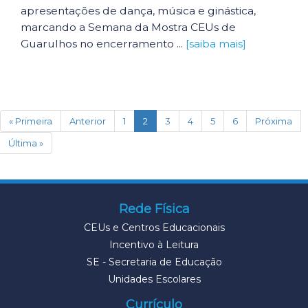
apresentações de dança, música e ginástica,
marcando a Semana da Mostra CEUs de
Guarulhos no encerramento ...
[saiba mais]
(current)
« Primeira
Anterior
1
2
3
4
5
6
Próxima
Última »
Rede Física
CEUs e Centros Educacionais
Incentivo à Leitura
SE - Secretaria de Educação
Unidades Escolares
Currículo