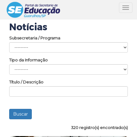
Toggl
navig
Notícias
Subsecretaria / Programa
Tipo da Informação
Título / Descrição
320 registro(s) encontrado(s)