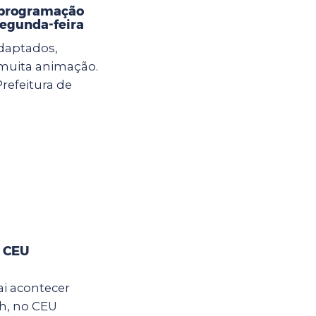
 programação
 segunda-feira
adaptados,
e muita animação.
Prefeitura de
o CEU
ai acontecer
2h, no CEU