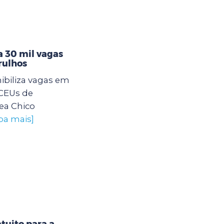
 30 mil vagas
rulhos
ibiliza vagas em
 CEUs de
ea Chico
iba mais]
tuito para a