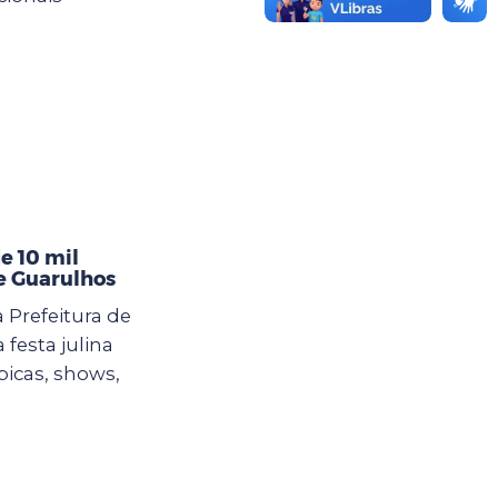
e 10 mil
de Guarulhos
 Prefeitura de
esta julina
picas, shows,