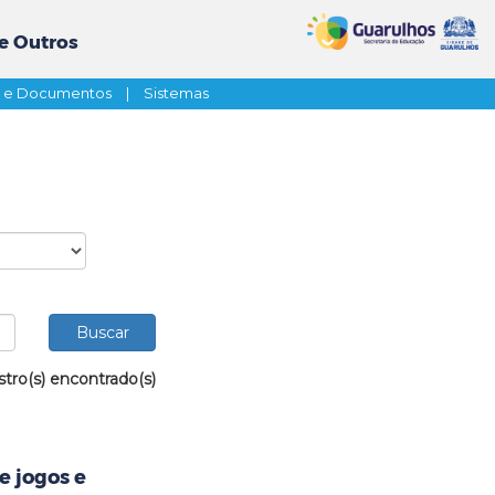
e Outros
s e Documentos
|
Sistemas
stro(s) encontrado(s)
e jogos e