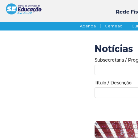
Rede Fís
Agenda
|
Cemead
|
Cur
Notícias
Subsecretaria / Pro
Título / Descrição