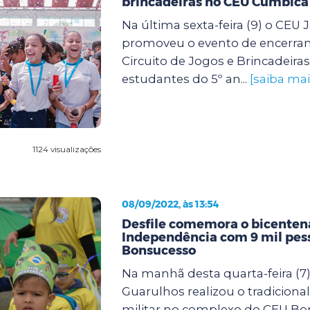
brincadeiras no CEU Cumbica
Na última sexta-feira (9) o CE
promoveu o evento de encerra
Circuito de Jogos e Brincadeira
estudantes do 5º an...
[saiba mai
1124 visualizações
08/09/2022, às 13:54
Desfile comemora o bicenten
Independência com 9 mil pes
Bonsucesso
Na manhã desta quarta-feira (7)
Guarulhos realizou o tradicional 
militar no complexo do CEU Bo