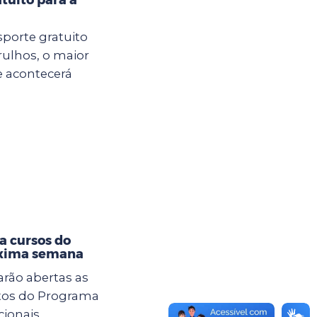
sporte gratuito
rulhos, o maior
e acontecerá
a cursos do
óxima semana
tarão abertas as
itos do Programa
cionais