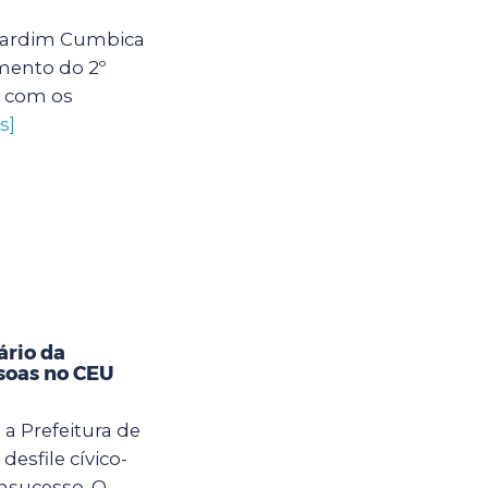
U Jardim Cumbica
mento do 2º
s com os
s]
ário da
soas no CEU
 a Prefeitura de
desfile cívico-
nsucesso. O