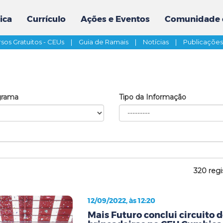
ica
Currículo
Ações e Eventos
Comunidade 
sos Gratuitos - CEUs
|
Guia de Ramais
|
Notícias
|
Publicaçõe
grama
Tipo da Informação
320 regi
12/09/2022, às 12:20
Mais Futuro conclui circuito d