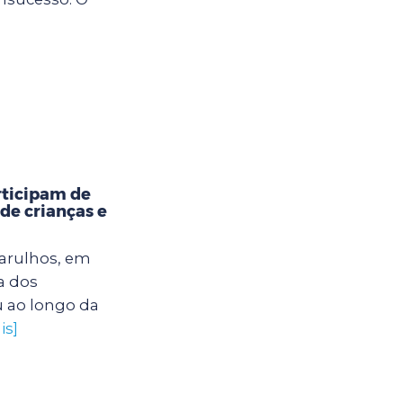
rticipam de
 de crianças e
uarulhos, em
a dos
u ao longo da
is]