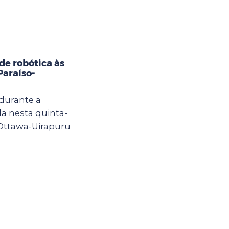
e robótica às
Paraíso-
 durante a
a nesta quinta-
 Ottawa-Uirapuru