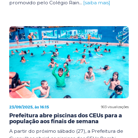
promovido pelo Colégio Rain...
[saiba mais]
23/09/2025, às 16:15
903 visualizações
Prefeitura abre piscinas dos CEUs para a
população aos finais de semana
A partir do próximo sábado (27), a Prefeitura de