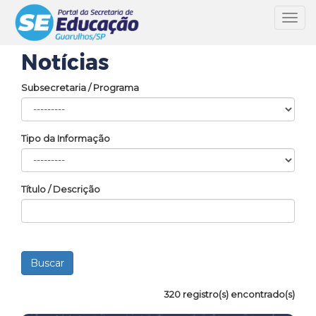
Toggl
navig
Notícias
Subsecretaria / Programa
Tipo da Informação
Título / Descrição
320 registro(s) encontrado(s)