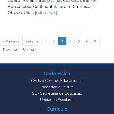
Guarulhos abrirá as piscinas dos CEUs Bambi,
Bonsucesso, Continental, Jardim Cumbica,
Ottawa-Uira...
[saiba mais]
(current)
« Primeira
Anterior
1
2
3
4
5
6
7
Próxima
Última »
Rede Física
CEUs e Centros Educacionais
Incentivo à Leitura
SE - Secretaria de Educação
Unidades Escolares
Currículo