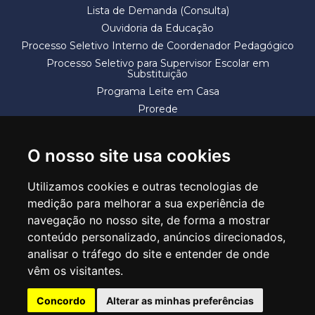
Lista de Demanda (Consulta)
Ouvidoria da Educação
Processo Seletivo Interno de Coordenador Pedagógico
Processo Seletivo para Supervisor Escolar em
Substituição
Programa Leite em Casa
Prorede
Solicitação de Vaga
Termos e Condições
O nosso site usa cookies
Utilizamos cookies e outras tecnologias de
medição para melhorar a sua experiência de
navegação no nosso site, de forma a mostrar
conteúdo personalizado, anúncios direcionados,
SECRETARIA DE EDUCAÇÃO
analisar o tráfego do site e entender de onde
Rua Claudino Barbosa, 313 - Macedo - Guarulhos/SP CEP 07113-040
vêm os visitantes.
Central de Atendimento: *55 11 2475-7300
Concordo
Alterar as minhas preferências