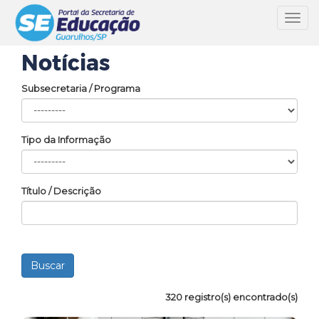
Toggl
navig
Notícias
Subsecretaria / Programa
Tipo da Informação
Título / Descrição
320 registro(s) encontrado(s)