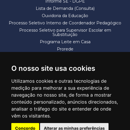
Informe SE - DGPE
Lista de Demanda (Consulta)
Ouvidoria da Educação
Processo Seletivo Interno de Coordenador Pedagógico
Processo Seletivo para Supervisor Escolar em
Substituição
Programa Leite em Casa
Prorede
Solicitação de Vaga
Termos e Condições
O nosso site usa cookies
Utilizamos cookies e outras tecnologias de
medição para melhorar a sua experiência de
navegação no nosso site, de forma a mostrar
conteúdo personalizado, anúncios direcionados,
SECRETARIA DE EDUCAÇÃO
analisar o tráfego do site e entender de onde
Rua Claudino Barbosa, 313 - Macedo - Guarulhos/SP CEP 07113-040
vêm os visitantes.
Central de Atendimento: *55 11 2475-7300
Concordo
Alterar as minhas preferências