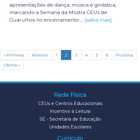
apresentações de dança, música e ginástica,
marcando a Semana da Mostra CEUs de
Guarulhos no encerramento ...
[saiba mais]
(current)
« Primeira
Anterior
1
2
3
4
5
6
Próxima
Última »
Rede Física
CEUs e Centros Educacionais
Incentivo à Leitura
SE - Secretaria de Educação
Unidades Escolares
Currículo