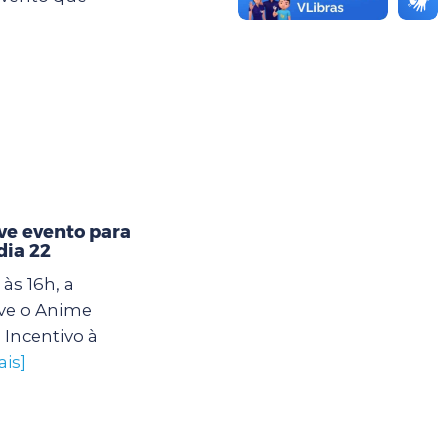
e evento para
dia 22
às 16h, a
ve o Anime
 Incentivo à
ais]