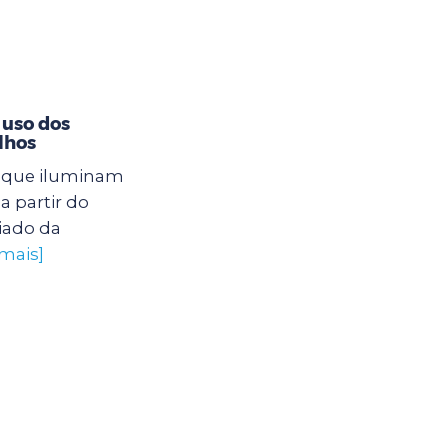
 uso dos
lhos
s que iluminam
a partir do
iado da
 mais]