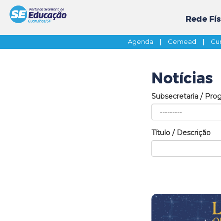
Rede Fís
Agenda
|
Cemead
|
Cur
Notícias
Subsecretaria / Pro
Título / Descrição