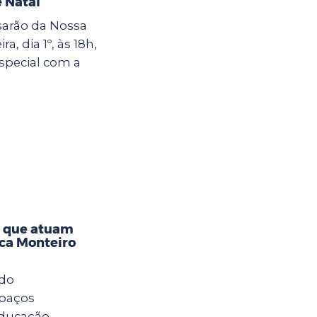
 Natal
sarão da Nossa
a, dia 1º, às 18h,
special com a
s que atuam
eca Monteiro
 do
spaços
Educação