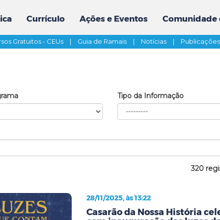
ica
Currículo
Ações e Eventos
Comunidade 
sos Gratuitos - CEUs
|
Guia de Ramais
|
Notícias
|
Publicaçõe
grama
Tipo da Informação
320 regi
28/11/2025, às 13:22
Casarão da Nossa História cel