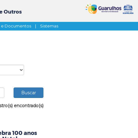
e Outros
s e Documentos
|
Sistemas
stro(s) encontrado(s)
ebra 100 anos