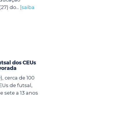
27) do...
[saiba
utsal dos CEUs
vorada
, cerca de 100
Us de futsal,
 sete a 13 anos