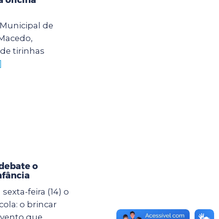
o Municipal de
 Macedo,
de tirinhas
]
debate o
nfância
exta-feira (14) o
ola: o brincar
evento que