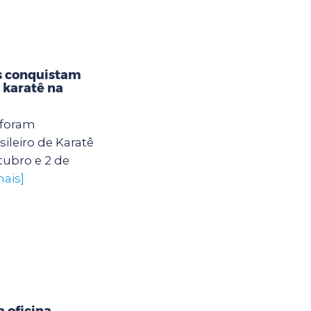
s conquistam
karatê na
 foram
leiro de Karatê
tubro e 2 de
mais]
 oficina