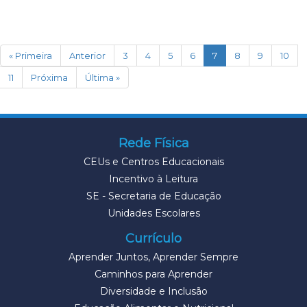
(current)
« Primeira
Anterior
3
4
5
6
7
8
9
10
11
Próxima
Última »
Rede Física
CEUs e Centros Educacionais
Incentivo à Leitura
SE - Secretaria de Educação
Unidades Escolares
Currículo
Aprender Juntos, Aprender Sempre
Caminhos para Aprender
Diversidade e Inclusão