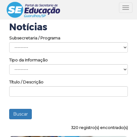
Toggl
navig
Notícias
Subsecretaria / Programa
Tipo da Informação
Título / Descrição
320 registro(s) encontrado(s)