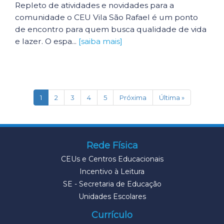
Repleto de atividades e novidades para a
comunidade o CEU Vila São Rafael é um ponto
de encontro para quem busca qualidade de vida
e lazer. O espa...
[saiba mais]
(current)
1
2
3
4
5
Próxima
Última »
Rede Física
CEUs e Centros Educacionais
Incentivo à Leitura
SE - Secretaria de Educação
Unidades Escolares
Currículo