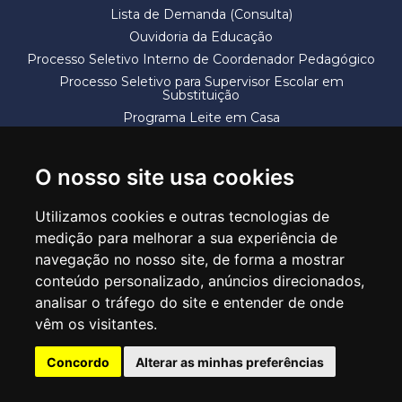
Lista de Demanda (Consulta)
Ouvidoria da Educação
Processo Seletivo Interno de Coordenador Pedagógico
Processo Seletivo para Supervisor Escolar em
Substituição
Programa Leite em Casa
Solicitação de Vaga
Termos e Condições
O nosso site usa cookies
Utilizamos cookies e outras tecnologias de
medição para melhorar a sua experiência de
navegação no nosso site, de forma a mostrar
conteúdo personalizado, anúncios direcionados,
SECRETARIA DE EDUCAÇÃO
analisar o tráfego do site e entender de onde
Rua Claudino Barbosa, 313 - Macedo - Guarulhos/SP CEP 07113-040
vêm os visitantes.
Central de Atendimento: *55 11 2475-7300
Concordo
Alterar as minhas preferências
PT