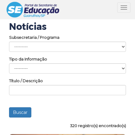
Toggl
navig
Notícias
Subsecretaria / Programa
Tipo da Informação
Título / Descrição
320 registro(s) encontrado(s)