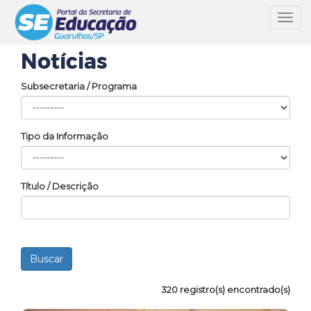
Toggl
navig
Notícias
Subsecretaria / Programa
Tipo da Informação
Título / Descrição
320 registro(s) encontrado(s)