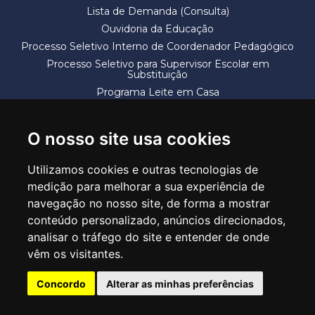
Lista de Demanda (Consulta)
Ouvidoria da Educação
Processo Seletivo Interno de Coordenador Pedagógico
Processo Seletivo para Supervisor Escolar em
Substituição
Programa Leite em Casa
Solicitação de Vaga
Termos e Condições
O nosso site usa cookies
Utilizamos cookies e outras tecnologias de
medição para melhorar a sua experiência de
navegação no nosso site, de forma a mostrar
conteúdo personalizado, anúncios direcionados,
SECRETARIA DE EDUCAÇÃO
analisar o tráfego do site e entender de onde
Rua Claudino Barbosa, 313 - Macedo - Guarulhos/SP CEP 07113-040
vêm os visitantes.
Central de Atendimento: *55 11 2475-7300
Concordo
Alterar as minhas preferências
PT