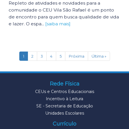
Repleto de atividades e novidades para a
comunidade o CEU Vila São Rafael é um ponto
de encontro para quem busca qualidade de vida
e lazer. O espa...
[saiba mais]
(current)
1
2
3
4
5
Próxima
Última »
Rede Física
CEUs e Centros Educacionais
Incentivo à Leitura
SE - Secretaria de Educação
Unidades Escolares
Currículo