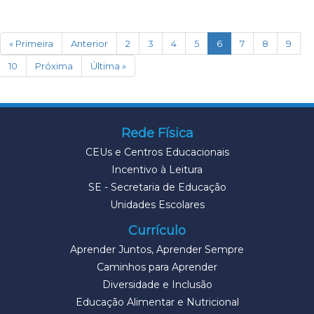
(current)
« Primeira
Anterior
2
3
4
5
6
7
8
9
10
Próxima
Última »
Rede Física
CEUs e Centros Educacionais
Incentivo à Leitura
SE - Secretaria de Educação
Unidades Escolares
Currículo
Aprender Juntos, Aprender Sempre
Caminhos para Aprender
Diversidade e Inclusão
Educação Alimentar e Nutricional