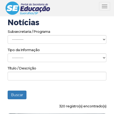
Toggl
navig
Notícias
Subsecretaria / Programa
Tipo da Informação
Título / Descrição
320 registro(s) encontrado(s)