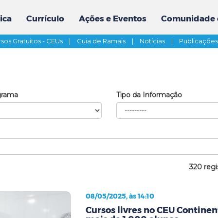
ica
Currículo
Ações e Eventos
Comunidade 
sos Gratuitos - CEUs
|
Guia de Ramais
|
Notícias
|
Publicaçõe
grama
Tipo da Informação
320 regi
08/05/2025, às 14:10
Cursos livres no CEU Contine