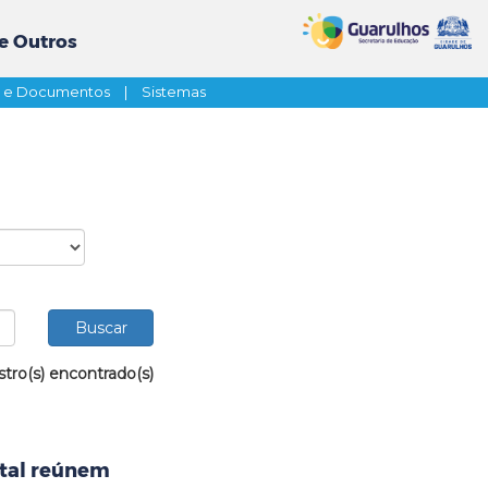
e Outros
s e Documentos
|
Sistemas
stro(s) encontrado(s)
ntal reúnem