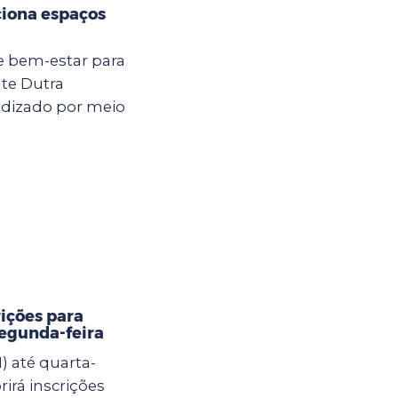
ciona espaços
e bem-estar para
nte Dutra
ndizado por meio
rições para
segunda-feira
) até quarta-
brirá inscrições