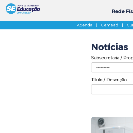
Rede Fís
Agenda
|
Cemead
|
Cur
Notícias
Subsecretaria / Pro
Título / Descrição