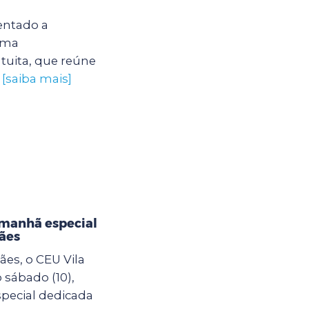
entado a
uma
tuita, que reúne
.
[saiba mais]
 manhã especial
ães
es, o CEU Vila
sábado (10),
pecial dedicada