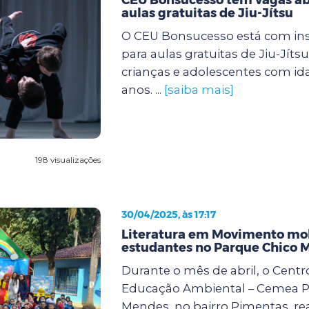
aulas gratuitas de Jiu-Jítsu
O CEU Bonsucesso está com ins
para aulas gratuitas de Jiu-Jíts
crianças e adolescentes com ida
anos. ...
[saiba mais]
198 visualizações
30/04/2025, às 17:17
Literatura em Movimento mob
estudantes no Parque Chico 
Durante o mês de abril, o Centr
Educação Ambiental – Cemea P
Mendes, no bairro Pimentas, rea