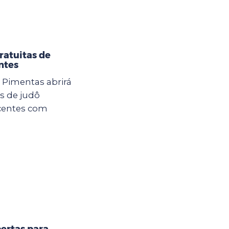
ratuitas de
ntes
U Pimentas abrirá
as de judô
scentes com
ertas para