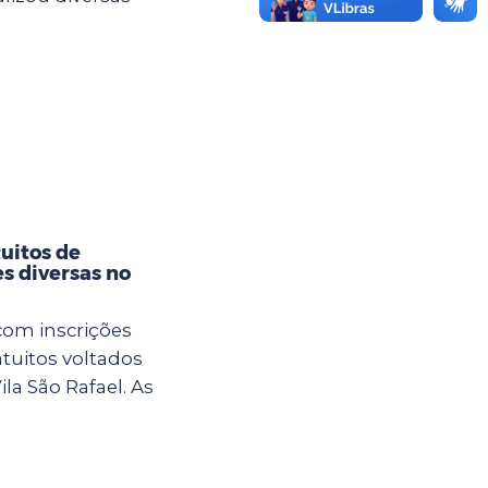
tuitos de
es diversas no
com inscrições
atuitos voltados
la São Rafael. As