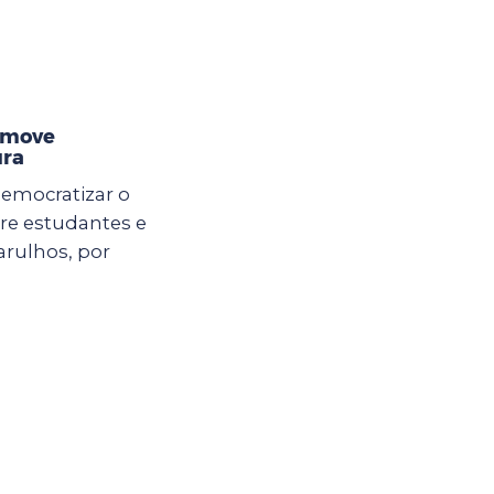
omove
ura
democratizar o
ntre estudantes e
arulhos, por