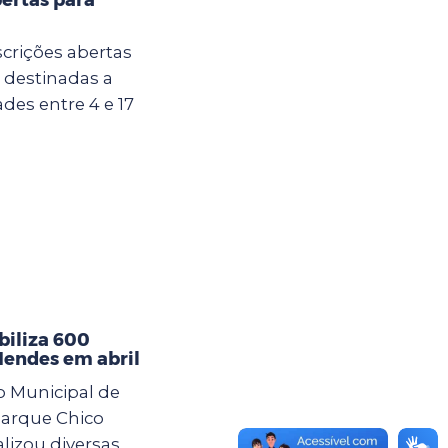
crições abertas
u destinadas a
des entre 4 e 17
iliza 600
Mendes em abril
o Municipal de
arque Chico
lizou diversas