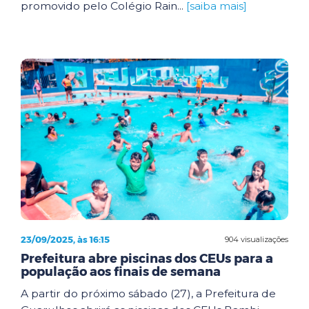
promovido pelo Colégio Rain...
[saiba mais]
23/09/2025, às 16:15
904 visualizações
Prefeitura abre piscinas dos CEUs para a
população aos finais de semana
A partir do próximo sábado (27), a Prefeitura de