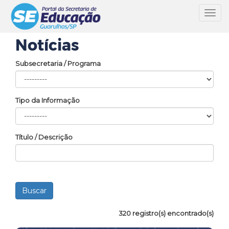
Toggl
navig
Notícias
Subsecretaria / Programa
Tipo da Informação
Título / Descrição
320 registro(s) encontrado(s)