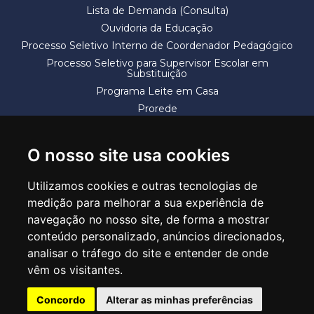
Lista de Demanda (Consulta)
Ouvidoria da Educação
Processo Seletivo Interno de Coordenador Pedagógico
Processo Seletivo para Supervisor Escolar em
Substituição
Programa Leite em Casa
Prorede
Solicitação de Vaga
Termos e Condições
O nosso site usa cookies
Utilizamos cookies e outras tecnologias de
medição para melhorar a sua experiência de
navegação no nosso site, de forma a mostrar
conteúdo personalizado, anúncios direcionados,
SECRETARIA DE EDUCAÇÃO
analisar o tráfego do site e entender de onde
Rua Claudino Barbosa, 313 - Macedo - Guarulhos/SP CEP 07113-040
vêm os visitantes.
Central de Atendimento: *55 11 2475-7300
Concordo
Alterar as minhas preferências