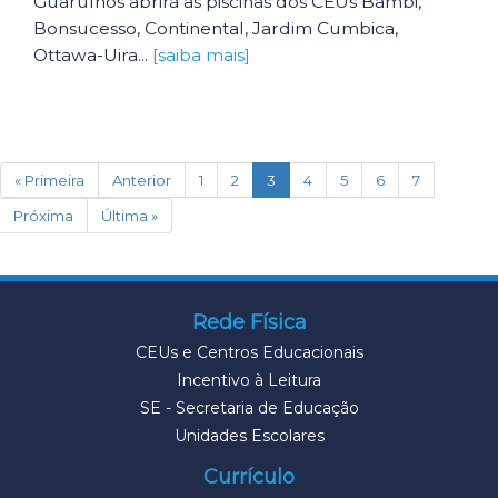
Guarulhos abrirá as piscinas dos CEUs Bambi,
Bonsucesso, Continental, Jardim Cumbica,
Ottawa-Uira...
[saiba mais]
(current)
« Primeira
Anterior
1
2
3
4
5
6
7
Próxima
Última »
Rede Física
CEUs e Centros Educacionais
Incentivo à Leitura
SE - Secretaria de Educação
Unidades Escolares
Currículo