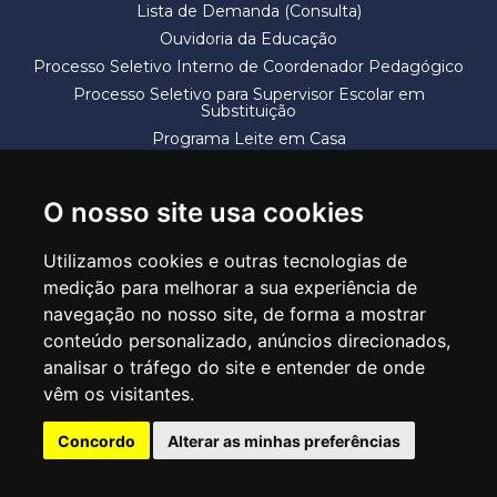
Lista de Demanda (Consulta)
Ouvidoria da Educação
Processo Seletivo Interno de Coordenador Pedagógico
Processo Seletivo para Supervisor Escolar em
Substituição
Programa Leite em Casa
Solicitação de Vaga
Termos e Condições
O nosso site usa cookies
Utilizamos cookies e outras tecnologias de
medição para melhorar a sua experiência de
navegação no nosso site, de forma a mostrar
conteúdo personalizado, anúncios direcionados,
SECRETARIA DE EDUCAÇÃO
analisar o tráfego do site e entender de onde
Rua Claudino Barbosa, 313 - Macedo - Guarulhos/SP CEP 07113-040
vêm os visitantes.
Central de Atendimento: *55 11 2475-7300
Concordo
Alterar as minhas preferências
PT