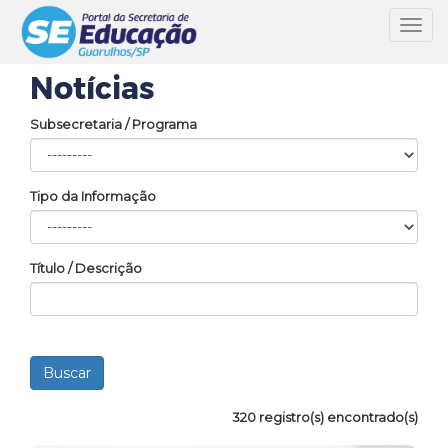
Toggl
navig
Notícias
Subsecretaria / Programa
Tipo da Informação
Título / Descrição
320 registro(s) encontrado(s)