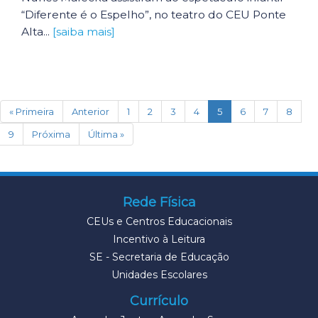
“Diferente é o Espelho”, no teatro do CEU Ponte
Alta...
[saiba mais]
(current)
« Primeira
Anterior
1
2
3
4
5
6
7
8
9
Próxima
Última »
Rede Física
CEUs e Centros Educacionais
Incentivo à Leitura
SE - Secretaria de Educação
Unidades Escolares
Currículo